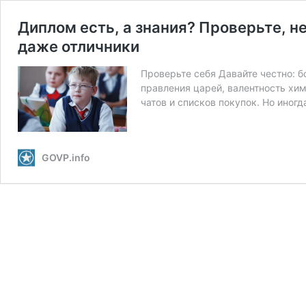
Диплом есть, а знания? Проверьте, н
даже отличники
Проверьте себя Давайте честно: б
правления царей, валентность хим
чатов и списков покупок. Но иног
GOVP.info