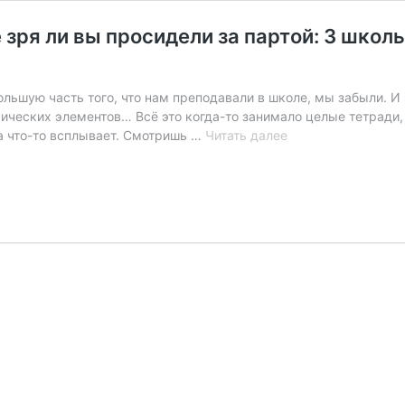
е зря ли вы просидели за партой: 3 шко
ольшую часть того, что нам преподавали в школе, мы забыли. И 
ических элементов… Всё это когда-то занимало целые тетради, 
Диплом
да что-то всплывает. Смотришь …
Читать далее
есть,
а
знания?
Проверьте,
не
зря
ли
вы
просидели
за
партой:
3
школьных
вопроса,