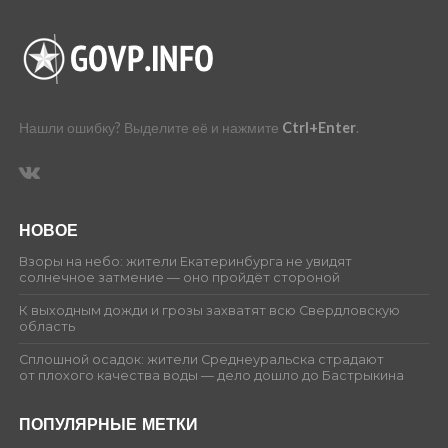
Нашли ошибку? Выделите её и нажмите
Ctrl+Enter
.
НОВОЕ
Взоры на небо: жители Екатеринбурга не увидят
солнечное затмение — оно пройдёт стороной
К выходным дожди и грозы захватят всю Свердловскую
область
Сплошной осадок: жители Среднеуральска страдают
от плохого качества воды — дело дошло до Бастрыкина
ПОПУЛЯРНЫЕ МЕТКИ