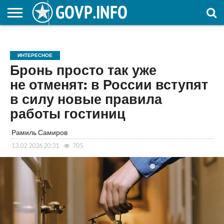
НОВОСТИ
ОБЩЕСТВО
ЭКОНОМИКА
ПОЛИТИКА
ПРОИСШЕСТВИЯ
НАУКА И
КУЛЬТУРА
ЖКХ
СПОРТ
АВТОРСКОЕ
ИНТЕРЕСНОЕ
ОБРАЗОВАНИЕ
ИНТЕРЕСНОЕ
Бронь просто так уже
не отменят: в России вступят
в силу новые правила
работы гостиниц
Рамиль Самиров
13.02.2026 20:31
705