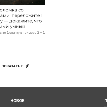
оломка со
ами: переложите 1
у — докажите, что
амый умный
те 1 спичку в примере 2 + 1
ПОКАЗАТЬ ЕЩЁ
НОВОЕ
П