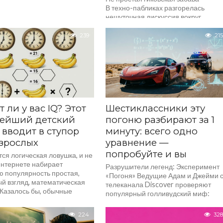
В техно-пабликах разгорелась
нешуточная дискуссия вокруг
шуточного математического
уравнения. Фанатам двух главных
239
215
мобильных операционных систем
предложили выяснить, «сколько
стоит...
т ли у вас IQ? Этот
Шестиклассники эту
тейший детский
погоню разбирают за 1
 вводит в ступор
минуту: всего одно
зрослых
уравнение —
попробуйте и вы
тся логическая ловушка, и не
Интернете набирает
Разрушители легенд: Эксперимент
ю популярность простая,
«Погоня» Ведущие Адам и Джейми 
ый взгляд, математическая
телеканала Discover проверяют
 Казалось бы, обычные
популярный голливудский миф:
я с картинками, с какими
правда ли, что от полиции
невозможно уйти...
224
328