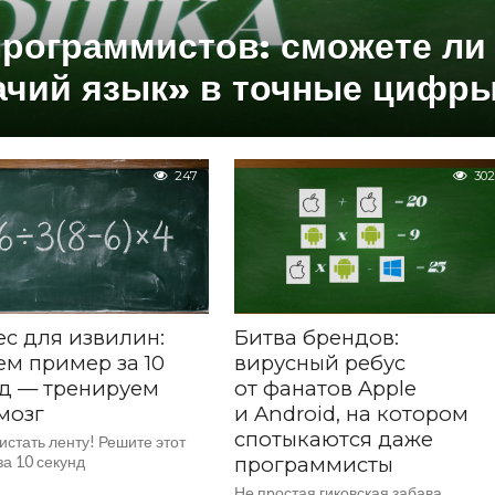
программистов: сможете ли
ачий язык» в точные цифр
247
302
с для извилин:
Битва брендов:
м пример за 10
вирусный ребус
д — тренируем
от фанатов Apple
мозг
и Android, на котором
спотыкаются даже
истать ленту! Решите этот
а 10 секунд
программисты
Не простая гиковская забава