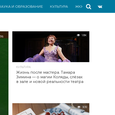
НАУКА И ОБРАЗОВАНИЕ
КУЛЬТУРА
ЖКХ
СПОРТ
АВ
1.8K
316
КУЛЬТУРА
Жизнь после мастера. Тамара
Зимина — о магии Коляды, слёзах
в зале и новой реальности театра
309