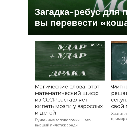
Загадка-ребус для 
вы перевести «кош
293
Магические слова: этот
Фитне
математический шифр
решае
из СССР заставляет
секун
кипеть мозги у взрослых
свой 
и детей
Хватит л
пример з
Буквенные головоломки — это
высший пилотаж среди