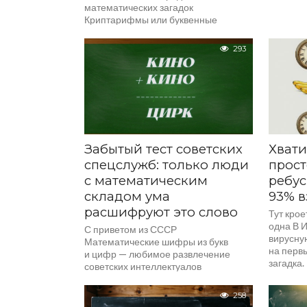
математических загадок
Криптарифмы или буквенные
головоломки были очень популярны
в СССР. Они не требуют знания
293
сложных формул, но заставляют...
Забытый тест советских
Хвати
спецслужб: только люди
прос
с математическим
ребус
складом ума
93% в
расшифруют это слово
Тут крое
одна В 
С приветом из СССР
вирусну
Математические шифры из букв
на перв
и цифр — любимое развлечение
загадка.
советских интеллектуалов
уравнени
и обязательная часть тестов
легко...
на аналитическое мышление.
258
Сегодня эти задачи снова штурмуют