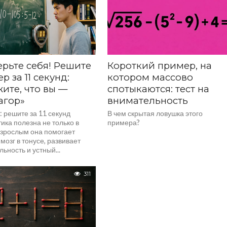
рьте себя! Решите
Короткий пример, на
р за 11 секунд:
котором массово
ите, что вы —
спотыкаются: тест на
агор»
внимательность
 решите за 11 секунд
В чем скрытая ловушка этого
ика полезна не только в
примера?
Взрослым она помогает
мозг в тонусе, развивает
ьность и устный...
311