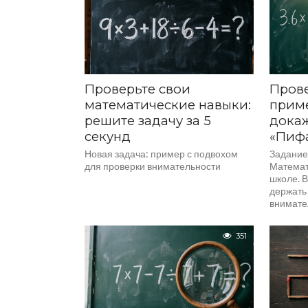
тренды, заставляя...
Проверьте свои
Прове
математические навыки:
приме
решите задачу за 5
докаж
секунд
«Пиф
Новая задача: пример с подвохом
Задание:
для проверки внимательности
Математ
школе. 
держать 
внимател
351