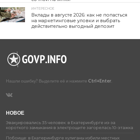
ИНТЕРЕСНОЕ
504
Вклады в августе 2026: как не попасться
на маркетинговые уловки и выбрать
действительно выгодный депозит
Нашли ошибку? Выделите её и нажмите
Ctrl+Enter
.
НОВОЕ
Эвакуировались 35 человек: в Екатеринбурге из-за
короткого замыкания в электрощите загорелась 10-этажка
Побоище: в Екатеринбурге хулиганы избили местных