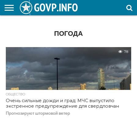
НОВОСТИ
ОБЩЕСТВО
ЭКОНОМИКА
ПОЛИТИКА
ПРОИСШЕСТВИЯ
НАУКА И
КУЛЬТУРА
ЖКХ
СПОРТ
АВТОРСКОЕ
ИНТЕРЕСНОЕ
ОБРАЗОВАНИЕ
ПОГОДА
78
ОБЩЕСТВО
Очень сильные дожди и град: МЧС выпустило
экстренное предупреждение для свердловчан
Прогнозируют штормовой ветер