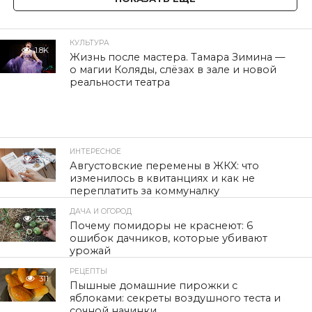
КУЛЬТУРА
1.8K
Жизнь после мастера. Тамара Зимина —
о магии Коляды, слёзах в зале и новой
реальности театра
ИНТЕРЕСНОЕ
336
Августовские перемены в ЖКХ: что
изменилось в квитанциях и как не
переплатить за коммуналку
ДАЧА И ОГОРОД
333
Почему помидоры не краснеют: 6
ошибок дачников, которые убивают
урожай
РЕЦЕПТЫ
311
Пышные домашние пирожки с
яблоками: секреты воздушного теста и
сочной начинки