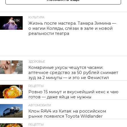
КУЛЬТУРА
1.8K
Жизнь после мастера. Тамара Зимина —
о магии Коляды, слёзах в зале и новой
реальности театра
ЗДОРОВЬЕ
32
Комариные укусы чешутся часами:
аптечное средство за 50 рублей снимает
зуд за 2 минуты — и это не Фенистил
РЕЦЕПТЫ
48
Ровно 15 минут и вкуснейший кекс к чаю
готов — даже яйца не нужны
АВТОМОБИЛИ
101
Клон RAV4 из Китая: на российском
рынке появился Toyota Wildlander
РЕЦЕПТЫ