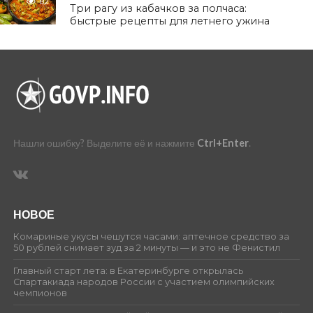
82
Три рагу из кабачков за полчаса:
быстрые рецепты для летнего ужина
Нашли ошибку? Выделите её и нажмите
Ctrl+Enter
.
НОВОЕ
Комариные укусы чешутся часами: аптечное средство за
50 рублей снимает зуд за 2 минуты — и это не Фенистил
Главный старт лета: в Екатеринбурге открылась
Спартакиада народов России с участием олимпийских
чемпионов