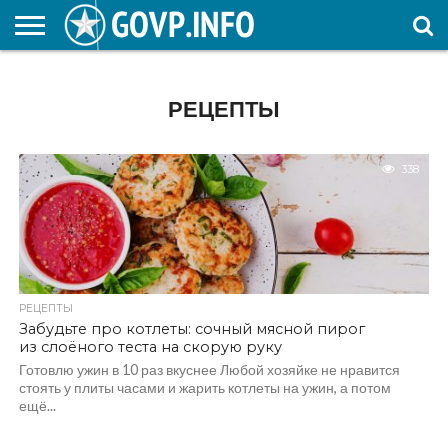
НОВОСТИ
ОБЩЕСТВО
ЭКОНОМИКА
ПОЛИТИКА
ПРОИСШЕСТВИЯ
НАУКА И
КУЛЬТУРА
ЖКХ
СПОРТ
АВТОРСКОЕ
ИНТЕРЕСНОЕ
ОБРАЗОВАНИЕ
РЕЦЕПТЫ
338
РЕЦЕПТЫ
Забудьте про котлеты: сочный мясной пирог
из слоёного теста на скорую руку
Готовлю ужин в 10 раз вкуснее Любой хозяйке не нравится
стоять у плиты часами и жарить котлеты на ужин, а потом
ещё...