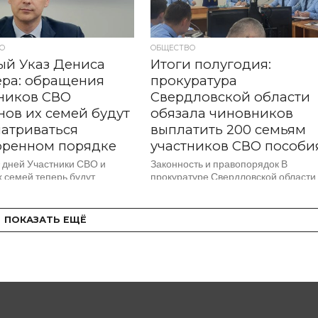
О
ОБЩЕСТВО
ый Указ Дениса
Итоги полугодия:
ера: обращения
прокуратура
ников СВО
Свердловской области
нов их семей будут
обязала чиновников
атриваться
выплатить 200 семьям
оренном порядке
участников СВО пособи
0 дней Участники СВО и
Законность и правопорядок В
 семей теперь будут
прокуратуре Свердловской области
ь ответы на свои обращения
под председательством
 20 дней, а не...
руководителя надзорного ведомств
региона Бориса Крылова подвели
ПОКАЗАТЬ ЕЩЁ
итоги работы на первое полугодие
2026...