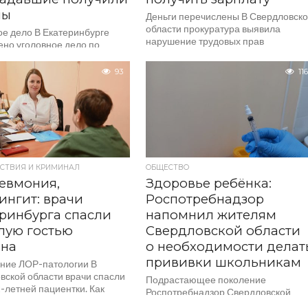
мы
Деньги перечислены В Свердловск
области прокуратура выявила
ое дело В Екатеринбурге
нарушение трудовых прав
ено уголовное дело по
жительницы Кемерово, которая
Хулиганство» по факту
работала менеджером на удаленке 
я местных жителей группой
93
116
организации, зарегистрированной в
 этом сообщает пресс-служба
Волчанске....
нного...
СТВИЯ И КРИМИНАЛ
ОБЩЕСТВО
евмония,
Здоровье ребёнка:
ингит: врачи
Роспотребнадзор
ринбурга спасли
напомнил жителям
лую гостью
Свердловской области
она
о необходимости делат
прививки школьникам
ние ЛОР-патологии В
вской области врачи спасли
Подрастающее поколение
-летней пациентки. Как
Роспотребнадзор Свердловской
т региональный минздрав,
области напомнил родителям