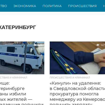
ТВО
ЭКОНОМИКА
ПОЛИТИКА
ПРОИСШЕСТВИЯ
КАТЕРИНБУРГ
125
147
СТВИЯ И КРИМИНАЛ
ПРОИСШЕСТВИЯ И КРИМИНАЛ
ище:
«Кинули» на удаленке:
теринбурге
в Свердловской област
аны избили
прокуратура помогла
ных жителей —
менеджеру из Кемеров
радавшие получили
получить зарплату