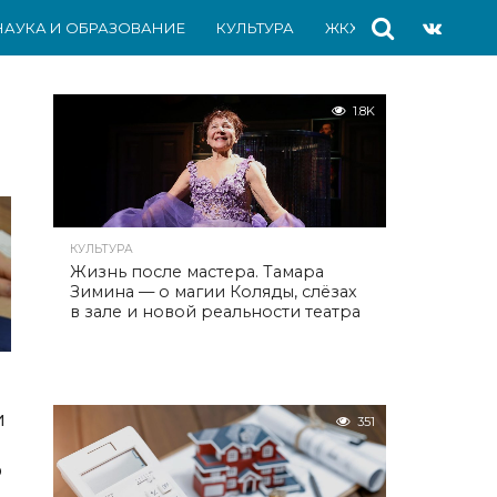
НАУКА И ОБРАЗОВАНИЕ
КУЛЬТУРА
ЖКХ
СПОРТ
АВ
1.8K
КУЛЬТУРА
Жизнь после мастера. Тамара
Зимина — о магии Коляды, слёзах
в зале и новой реальности театра
и
351
о