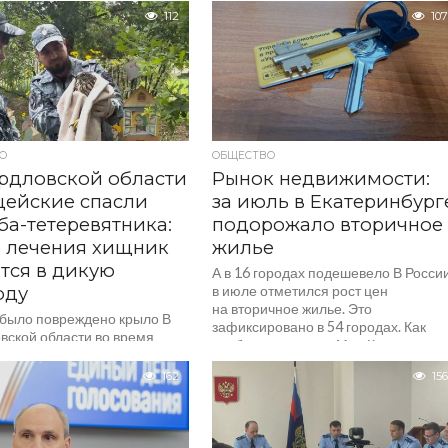
 приехала на Уралмаш в
школьников о необходимости делат
112
107
родственникам...
прививки детям. В ведомстве
отметили, что вакцинация является
самым безопасным и эффективны
способом защиты...
О
ОБЩЕСТВО
рдловской области
Рынок недвижимости:
цейские спасли
за июль в Екатеринбург
ба-тетеревятника:
подорожало вторичное
 лечения хищник
жилье
тся в дикую
А в 16 городах подешевело В Росси
оду
в июле отметился рост цен
на вторичное жилье. Это
 было повреждено крыло В
зафиксировано в 54 городах. Как
вской области во время
сообщает портал «Мир Квартир»,
ния акции «Зарядка со
лидерами...
 порядка» полицейские
162
156
ястреба-тетеревятника.
, в ходе...