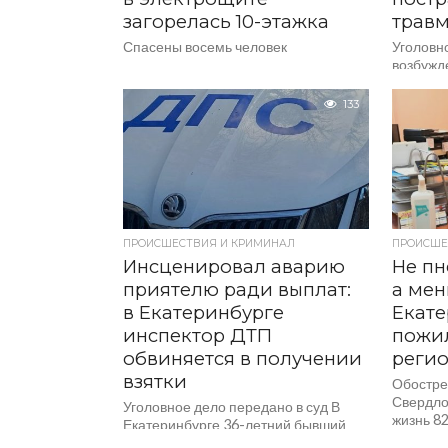
загорелась 10-этажка
трав
Спасены восемь человек
Уголовн
возбужд
статье «
избиени
133
лиц. Об
следстве
ПРОИСШЕСТВИЯ И КРИМИНАЛ
ПРОИСШЕ
Инсценировал аварию
Не пн
приятелю ради выплат:
а мен
в Екатеринбурге
Екате
инспектор ДТП
пожи
обвиняется в получении
реги
взятки
Обостре
Свердло
Уголовное дело передано в суд В
жизнь 82
Екатеринбурге 36-летний бывший
сообщае
инспектор ДПС обвиняется в