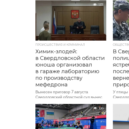
женщина
получении взятки через посредника
137
гости к 
за незаконные действия. Как
сообщает...
ПРОИСШЕСТВИЯ И КРИМИНАЛ
ОБЩЕСТВ
Химик-злодей:
В Све
в Свердловской области
поли
юноша организовал
ястре
в гараже лабораторию
после
по производству
верне
мефедрона
прир
Вынесен приговор 7 августа
У птицы
Свердловский областной суд вынес
Свердло
приговор в отношении 23-летнего
проведе
местного жителя, признанного
стражем
100
виновным в незаконном
спасли 
производстве наркотиков
Напомним
организованной группой....