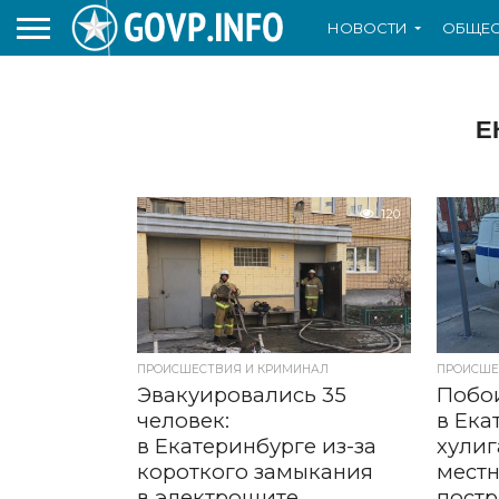
НОВОСТИ
ОБЩЕС
Е
120
ПРОИСШЕСТВИЯ И КРИМИНАЛ
ПРОИСШЕ
Эвакуировались 35
Побо
человек:
в Ека
в Екатеринбурге из-за
хулиг
короткого замыкания
мест
в электрощите
пост