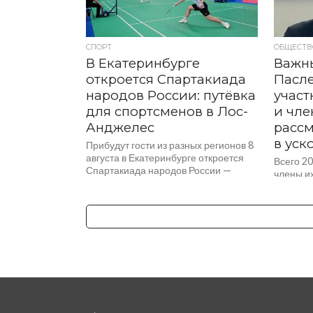
СПОРТ
ОБЩЕСТВ
В Екатеринбурге
Важн
откроется Спартакиада
Пасл
народов России: путёвка
участ
для спортсменов в Лос-
и чле
Анджелес
рассм
в уск
Прибудут гости из разных регионов 8
августа в Екатеринбурге откроется
Всего 2
Спартакиада народов России —
члены их
главное спортивное событие страны.
получат
По итогам соревнований будет...
в течение