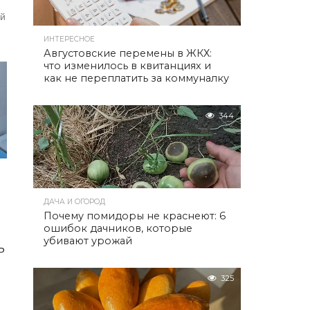
ой
ИНТЕРЕСНОЕ
Августовские перемены в ЖКХ:
что изменилось в квитанциях и
в
как не переплатить за коммуналку
344
ДАЧА И ОГОРОД
Почему помидоры не краснеют: 6
ошибок дачников, которые
убивают урожай
ь
325