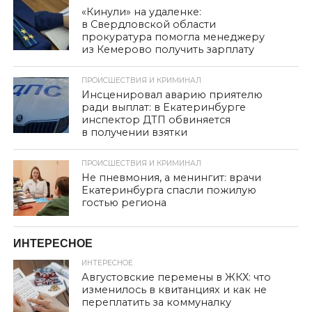
«Кинули» на удаленке:
в Свердловской области
прокуратура помогла менеджеру
из Кемерово получить зарплату
ПРОИСШЕСТВИЯ И КРИМИНАЛ
Инсценировал аварию приятелю
ради выплат: в Екатеринбурге
инспектор ДТП обвиняется
в получении взятки
ПРОИСШЕСТВИЯ И КРИМИНАЛ
Не пневмония, а менингит: врачи
Екатеринбурга спасли пожилую
гостью региона
ИНТЕРЕСНОЕ
ИНТЕРЕСНОЕ
Августовские перемены в ЖКХ: что
изменилось в квитанциях и как не
переплатить за коммуналку