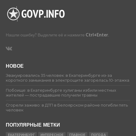
Нашли ошибку? Выделите её и нажмите
Ctrl+Enter
.
НОВОЕ
Эвакуировались 35 человек: в Екатеринбурге из-за
короткого замыкания в электрощите загорелась 10-этажка
Побоище: в Екатеринбурге хулиганы избили местных
жителей — пострадавшие получили травмы
Сгорели заживо: в ДТП в Белоярском районе погибли пять
человек
ПОПУЛЯРНЫЕ МЕТКИ
ЕКАТЕРИНБУРГ
ИНТЕРЕСНОЕ
ГЛАВНОЕ
ПОГОДА