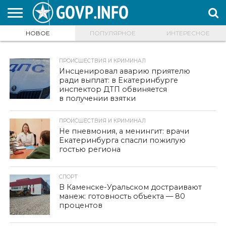
НОВОЕ
ПОПУЛЯРНОЕ
ИНТЕРЕСНОЕ
НОВОСТИ
ОБЩЕСТВО
ЭКОНОМИКА
ПОЛИТИКА
ПРОИСШЕСТВИЯ
НАУКА И
КУЛЬТУРА
ЖКХ
СПОРТ
АВТОРСКОЕ
ИНТЕРЕСНОЕ
ОБРАЗОВАНИЕ
ПРОИСШЕСТВИЯ И КРИМИНАЛ
Инсценировал аварию приятелю
ради выплат: в Екатеринбурге
инспектор ДТП обвиняется
в получении взятки
ПРОИСШЕСТВИЯ И КРИМИНАЛ
Не пневмония, а менингит: врачи
Екатеринбурга спасли пожилую
гостью региона
СПОРТ
В Каменске-Уральском достраивают
манеж: готовность объекта — 80
процентов