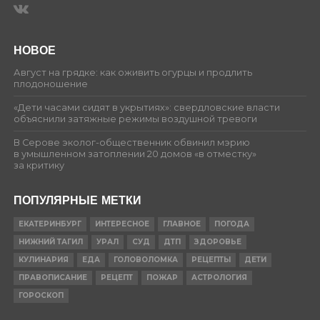
НОВОЕ
Август на грядке: как оживить огурцы и продлить
плодоношение
«Дети часами сидят в укрытиях»: свердловские власти
объяснили затяжные режимы воздушной тревоги
В Серове эколог-общественник обвинил мэрию
в умышленном затоплении 20 домов «в отместку»
за критику
ПОПУЛЯРНЫЕ МЕТКИ
ЕКАТЕРИНБУРГ
ИНТЕРЕСНОЕ
ГЛАВНОЕ
ПОГОДА
НИЖНИЙ ТАГИЛ
УРАЛ
СУД
ДТП
ЗДОРОВЬЕ
КУЛИНАРИЯ
ЕДА
ГОЛОВОЛОМКА
РЕЦЕПТЫ
ДЕТИ
ПРАВОПИСАНИЕ
РЕЦЕПТ
ПОЖАР
АСТРОЛОГИЯ
ГОРОСКОП