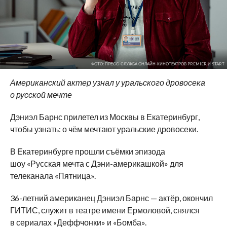
ФОТО: ПРЕСС-СЛУЖБА ОНЛАЙН-КИНОТЕАТРОВ PREMIER И START
Американский актер узнал у
уральского дровосека
о
русской мечте
Дэниэл Барнс прилетел из
Москвы в
Екатеринбург,
чтобы узнать: о
чём мечтают уральские дровосеки.
В
Екатеринбурге прошли съёмки эпизода
шоу
«
Русская мечта с
Дэни-америкашкой
»
для
телеканала
«
Пятница
»
.
36-летний
американец Дэниэл Барнс
—
актёр, окончил
ГИТИС, служит в
театре имени Ермоловой, снялся
в
сериалах
«
Деффчонки
»
и
«
Бомба
»
.