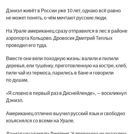
Дэниэл живёт в
России уже 10 лет, однако всё равно
не
может понять, о
чём мечтают русские люди.
На
Урале американец сразу отправился в
лес в
районе
аэропорта Кольцово. Дровосек Дмитрий Теплых
проводил его туда.
Вместе они вели походную жизнь: валили и
пилили
деревья, ели тушёнку, приготовленную на
костре, хлеб,
пили чай из
термоса, парились в
бане и
говорили
по
душам.
«
Я
словно в
первый раз в
Диснейленде
»
,
—
воскликнул
Дэниэл.
Американец отлично выучил русский язык и
свободно
изъяснялся со
всеми на
Урале.
Дэниэл узнал мечту Дмитрия. У
дровосека их
оказалось