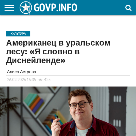
НОВОСТИ
ОБЩЕСТВО
ЭКОНОМИКА
ПОЛИТИКА
ПРОИСШЕСТВИЯ
НАУКА И
КУЛЬТУРА
ЖКХ
СПОРТ
АВТОРСКОЕ
ИНТЕРЕСНОЕ
ОБРАЗОВАНИЕ
КУЛЬТУРА
Американец в уральском
лесу: «Я словно в
Диснейленде»
Алиса Астрова
26.02.2026 16:35
425