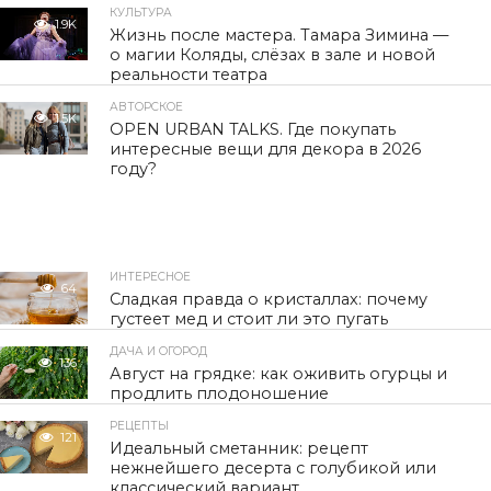
КУЛЬТУРА
1.9K
Жизнь после мастера. Тамара Зимина —
о магии Коляды, слёзах в зале и новой
реальности театра
АВТОРСКОЕ
1.5K
OPEN URBAN TALKS. Где покупать
интересные вещи для декора в 2026
году?
ИНТЕРЕСНОЕ
64
Сладкая правда о кристаллах: почему
густеет мед и стоит ли это пугать
ДАЧА И ОГОРОД
136
Август на грядке: как оживить огурцы и
продлить плодоношение
РЕЦЕПТЫ
121
Идеальный сметанник: рецепт
нежнейшего десерта с голубикой или
классический вариант