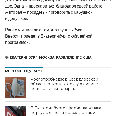
две. Одна
—
прославиться благодаря своей работе.
А
вторая
—
посидеть и
поговорить с
бабушкой
и
дедушкой.
Ранее мы
писали
о том, что группа
«
Руки
Вверх!
»
приедет в
Екатеринбург с
юбилейной
программой.
ЕКАТЕРИНБУРГ
,
МОСКВА
,
РАЗВЛЕЧЕНИЕ
,
США
РЕКОМЕНДУЕМОЕ
Роспотребнадзор Свердловской
области открыл «горячую линию»
по школьным товарам
В Екатеринбурге аферистка «сняла
порчу» с денег и исчезла с ними: