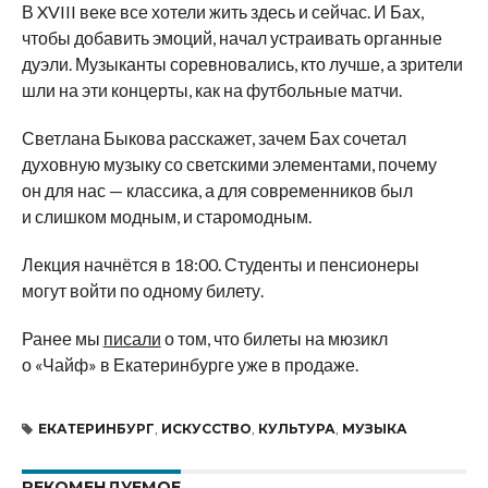
В
XVIII веке все хотели жить здесь и
сейчас. И
Бах,
чтобы добавить эмоций, начал устраивать органные
дуэли. Музыканты соревновались, кто лучше, а
зрители
шли на
эти концерты, как на
футбольные матчи.
Светлана Быкова расскажет, зачем Бах сочетал
духовную музыку со
светскими элементами, почему
он
для нас
—
классика, а
для современников был
и
слишком модным, и
старомодным.
Лекция начнётся в
18:00. Студенты и
пенсионеры
могут войти по
одному билету.
Ранее мы
писали
о том, что билеты на
мюзикл
о
«
Чайф
»
в
Екатеринбурге уже в
продаже.
ЕКАТЕРИНБУРГ
,
ИСКУССТВО
,
КУЛЬТУРА
,
МУЗЫКА
РЕКОМЕНДУЕМОЕ