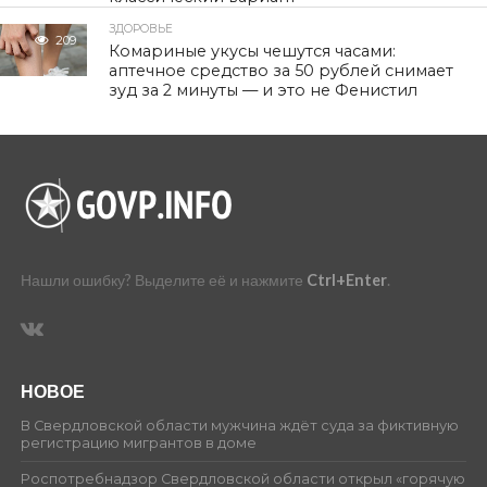
ЗДОРОВЬЕ
209
Комариные укусы чешутся часами:
аптечное средство за 50 рублей снимает
зуд за 2 минуты — и это не Фенистил
Нашли ошибку? Выделите её и нажмите
Ctrl+Enter
.
НОВОЕ
В Свердловской области мужчина ждёт суда за фиктивную
регистрацию мигрантов в доме
Роспотребнадзор Свердловской области открыл «горячую