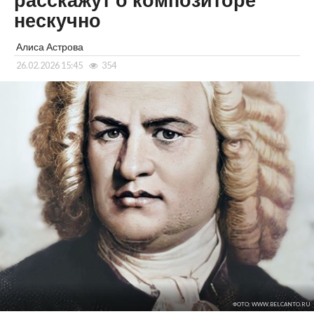
расскажут о композиторе
нескучно
Алиса Астрова
26.02.2026 15:45
354
ФОТО: WWW.BELCANTO.RU