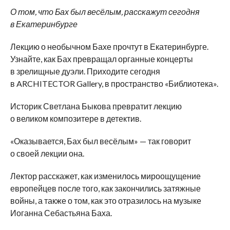
О
том, что Бах был весёлым, расскажут сегодня
в
Екатеринбурге
Лекцию о
необычном Бахе прочтут в
Екатеринбурге.
Узнайте, как Бах превращал органные концерты
в
зрелищные дуэли. Приходите сегодня
в
ARCHITECTOR Gallery, в
пространство
«
Библиотека
»
.
Историк Светлана Быкова превратит лекцию
о
великом композитере в
детектив.
«
Оказывается, Бах был весёлым
»
—
так говорит
о
своей лекции она.
Лектор расскажет, как изменилось мироощущение
европейцев после того, как закончились затяжные
войны, а
также о
том, как это отразилось на
музыке
Иоганна Себастьяна Баха.