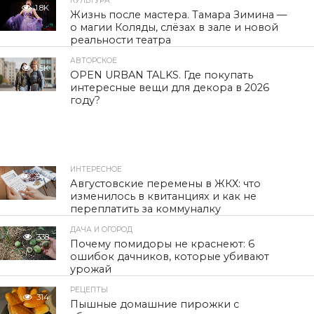
КУЛЬТУРА
1.8K
Жизнь после мастера. Тамара Зимина —
о магии Коляды, слёзах в зале и новой
реальности театра
АВТОРСКОЕ
1.5K
OPEN URBAN TALKS. Где покупать
интересные вещи для декора в 2026
году?
ИНТЕРЕСНОЕ
342
Августовские перемены в ЖКХ: что
изменилось в квитанциях и как не
переплатить за коммуналку
ДАЧА И ОГОРОД
338
Почему помидоры не краснеют: 6
ошибок дачников, которые убивают
урожай
РЕЦЕПТЫ
314
Пышные домашние пирожки с