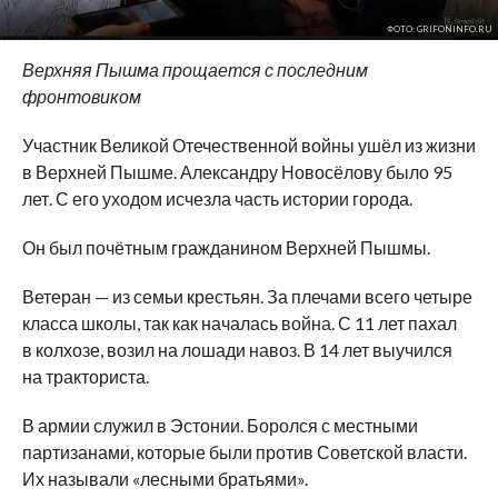
ФОТО: GRIFONINFO.RU
Верхняя Пышма прощается с
последним
фронтовиком
Участник Великой Отечественной войны ушёл из
жизни
в
Верхней Пышме. Александру Новосёлову было 95
лет. С
его уходом исчезла часть истории города.
Он
был почётным гражданином Верхней Пышмы.
Ветеран
—
из
семьи крестьян. За
плечами всего четыре
класса школы, так как началась война. С
11 лет пахал
в
колхозе, возил на
лошади навоз. В
14 лет выучился
на
тракториста.
В
армии служил в
Эстонии. Боролся с
местными
партизанами, которые были против Советской власти.
Их
называли
«
лесными братьями
»
.