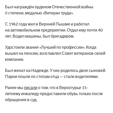
Был награждён орденом Отечественной войны
II
степени, медалью
«
Ветеран труда
»
.
С
1962 года жил в
Верхней Пышме и
работал
на
автомобильном предприятии. Отдал ему почти 40
лет. Водил машины, был бригадиром.
Удостоили звания
«
Лучший по
профессии
»
. Когда
вышел на
пенсию, возглавлял Совет ветеранов своей
компании.
Был женат на
Надежде. У
них родилось двое сыновей.
Парни пошли по
стопам отца
—
стали водителями.
Ранее мы
писали
о том, что в
Верхотурье
15-
летнему
инвалиду предоставили обувь только после
обращения в
суд.