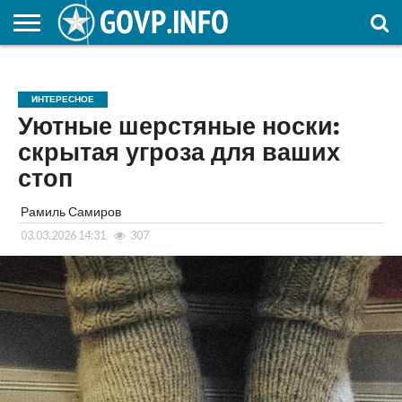
НОВОСТИ
ОБЩЕСТВО
ЭКОНОМИКА
ПОЛИТИКА
ПРОИСШЕСТВИЯ
НАУКА И
КУЛЬТУРА
ЖКХ
СПОРТ
АВТОРСКОЕ
ИНТЕРЕСНОЕ
ОБРАЗОВАНИЕ
ИНТЕРЕСНОЕ
Уютные шерстяные носки:
скрытая угроза для ваших
стоп
Рамиль Самиров
03.03.2026 14:31
307