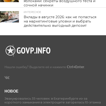
яблоками: секреты воздушного теста и
сочной начинки
ИНТЕРЕСНОЕ
509
Вклады в августе 2026: как не попасться
на маркетинговые уловки и выбрать
действительно выгодный депозит
Нашли ошибку? Выделите её и нажмите
Ctrl+Enter
.
НОВОЕ
Эвакуировались 35 человек: в Екатеринбурге из-за
короткого замыкания в электрощите загорелась 10-этажка