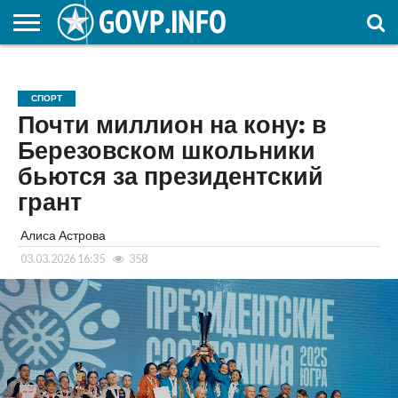
НОВОСТИ
ОБЩЕСТВО
ЭКОНОМИКА
ПОЛИТИКА
ПРОИСШЕСТВИЯ
НАУКА И
КУЛЬТУРА
ЖКХ
СПОРТ
АВТОРСКОЕ
ИНТЕРЕСНОЕ
ОБРАЗОВАНИЕ
СПОРТ
Почти миллион на кону: в
Березовском школьники
бьются за президентский
грант
Алиса Астрова
03.03.2026 16:35
358