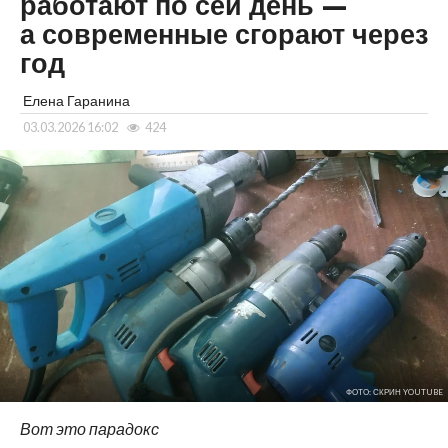
работают по сей день —
а современные сгорают через
год
Елена Гаранина
03.03.2026 16:02
424
ФОТО: СКРИН YOUTUBE
Вот это парадокс