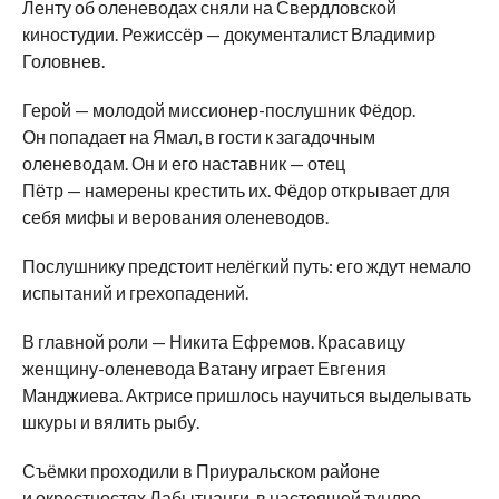
Ленту об
оленеводах сняли на
Свердловской
киностудии. Режиссёр
—
документалист Владимир
Головнев.
Герой
—
молодой
миссионер-послушник
Фёдор.
Он
попадает на
Ямал, в
гости к
загадочным
оленеводам. Он
и
его наставник
—
отец
Пётр
—
намерены крестить их. Фёдор открывает для
себя мифы и
верования оленеводов.
Послушнику предстоит нелёгкий путь: его ждут немало
испытаний и
грехопадений.
В
главной роли
—
Никита Ефремов. Красавицу
женщину-оленевода
Ватану играет Евгения
Манджиева. Актрисе пришлось научиться выделывать
шкуры и
вялить рыбу.
Съёмки проходили в
Приуральском районе
и
окрестностях Лабытнанги, в
настоящей тундре.