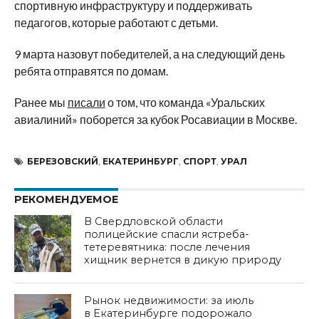
спортивную инфраструктуру и
поддерживать
педагогов, которые работают с
детьми.
9
марта назовут победителей, а
на
следующий день
ребята отправятся по
домам.
Ранее мы
писали
о том, что команда
«
Уральских
авиалиний
»
поборется за
кубок Росавиации в
Москве.
БЕРЕЗОВСКИЙ
,
ЕКАТЕРИНБУРГ
,
СПОРТ
,
УРАЛ
РЕКОМЕНДУЕМОЕ
В Свердловской области
полицейские спасли ястреба-
тетеревятника: после лечения
хищник вернется в дикую природу
Рынок недвижимости: за июль
в Екатеринбурге подорожало