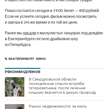
Показ состоится сегодня в
19.00, билет
—
400
рублей.
Если не
успеете сегодня, фильм можно посмотреть
и
завтра в
это
же время и
по
той
же цене.
Ранее мы
писали
о мускулистых танцорах под дождём:
в
Екатеринбурге гостило драйвовое шоу
из
Петербурга.
ЕКАТЕРИНБУРГ
,
КИНО
РЕКОМЕНДУЕМОЕ
В Свердловской области
полицейские спасли ястреба-
тетеревятника: после лечения
хищник вернется в дикую природу
Рынок недвижимости: за июль