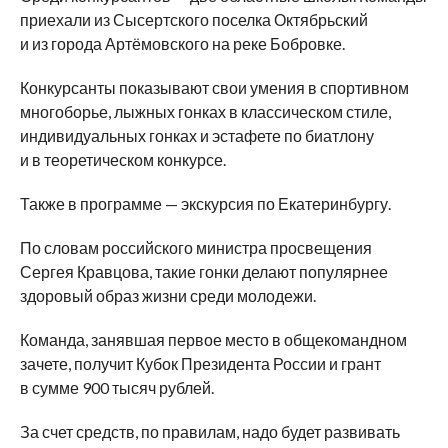
приехали из
Сысертского поселка Октябрьский
и
из
города Артёмовского на
реке Бобровке.
Конкурсанты показывают свои умения в
спортивном
многоборье, лыжных гонках в
классическом стиле,
индивидуальных гонках и
эстафете по
биатлону
и
в
теоретическом конкурсе.
Также в
программе
—
экскурсия по
Екатеринбургу.
По
словам российского министра просвещения
Сергея Кравцова, такие гонки делают популярнее
здоровый образ жизни среди молодежи.
Команда, занявшая первое место в
общекомандном
зачете, получит Кубок Президента России и
грант
в
сумме 900 тысяч рублей.
За
счет средств, по
правилам, надо будет развивать