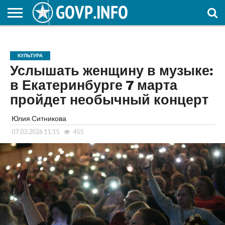
НОВОСТИ
ОБЩЕСТВО
ЭКОНОМИКА
ПОЛИТИКА
ПРОИСШЕСТВИЯ
НАУКА И
КУЛЬТУРА
ЖКХ
СПОРТ
АВТОРСКОЕ
ИНТЕРЕСНОЕ
ОБРАЗОВАНИЕ
КУЛЬТУРА
Услышать женщину в музыке:
в Екатеринбурге 7 марта
пройдет необычный концерт
Юлия Ситникова
07.03.2026 11:15
455