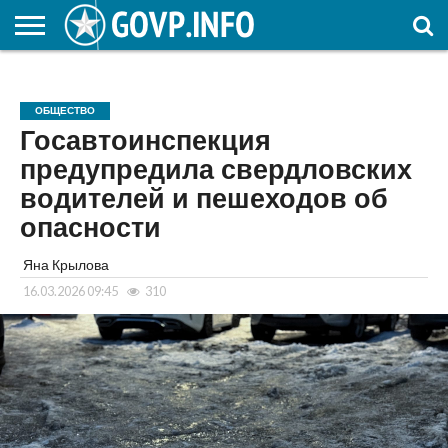
НОВОСТИ
ОБЩЕСТВО
ЭКОНОМИКА
ПОЛИТИКА
ПРОИСШЕСТВИЯ
НАУКА И
КУЛЬТУРА
ЖКХ
СПОРТ
АВТОРСКОЕ
ИНТЕРЕСНОЕ
ОБРАЗОВАНИЕ
ОБЩЕСТВО
Госавтоинспекция
предупредила свердловских
водителей и пешеходов об
опасности
Яна Крылова
16.03.2026 09:45
310