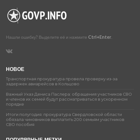
Нашли ошибку? Выделите её и нажмите
Ctrl+Enter
.
НОВОЕ
Транспортная прокуратура провела проверку из-за
задержек авиарейсов в Кольцово
Важный Указ Дениса Паслера: обращения участников СВО
и членов их семей будут рассматриваться в ускоренном
порядке
Итоги полугодия: прокуратура Свердловской области
обязала чиновников выплатить 200 семьям участников
СВО пособия
ПОПУЛЯРНЫЕ МЕТКИ