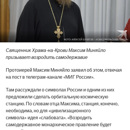
ФОТО: АЛЕКСЕЙ БУЛАТОВ / «КОМСОМОЛЬСКАЯ ПРАВДА»
Священник
Храма-на-Крови
Максим Миняйло
призывает возродить самодержавие
Протоиерей Максим Миняйло заявил об
этом, отвечая
на
пост в
телеграм-канале
«
МИГ России
»
.
Там рассуждали о
символах России и
одним из
них
предложили сделать орбитальную космическую
станцию. По
словам отца Максима, станция, конечно,
необходима, но
для
«
цивилизационного
символа
»
идея
«
слабовата
»
.
«
Возродить
самодержавное монархическое правление будет