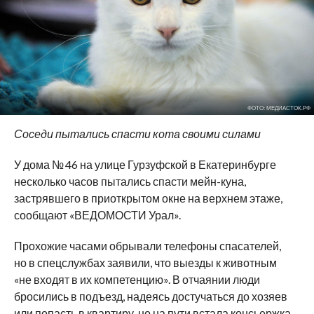
ФОТО: МЕДИАСТОК.РФ
Соседи пытались спасти кота своими силами
У дома № 46 на улице Гурзуфской в Екатеринбурге
несколько часов пытались спасти мейн-куна,
застрявшего в приоткрытом окне на верхнем этаже,
сообщают «ВЕДОМОСТИ Урал».
Прохожие часами обрывали телефоны спасателей,
но в спецслужбах заявили, что выезды к животным
«не входят в их компетенцию». В отчаянии люди
бросились в подъезд, надеясь достучаться до хозяев
или попасть в квартиру, но на пути встала консьержка.