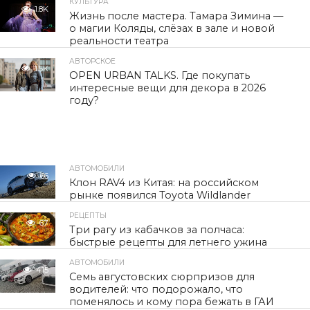
КУЛЬТУРА
1.8K
Жизнь после мастера. Тамара Зимина —
о магии Коляды, слёзах в зале и новой
реальности театра
АВТОРСКОЕ
1.5K
OPEN URBAN TALKS. Где покупать
интересные вещи для декора в 2026
году?
АВТОМОБИЛИ
66
Клон RAV4 из Китая: на российском
рынке появился Toyota Wildlander
РЕЦЕПТЫ
67
Три рагу из кабачков за полчаса:
быстрые рецепты для летнего ужина
АВТОМОБИЛИ
415
Семь августовских сюрпризов для
водителей: что подорожало, что
поменялось и кому пора бежать в ГАИ