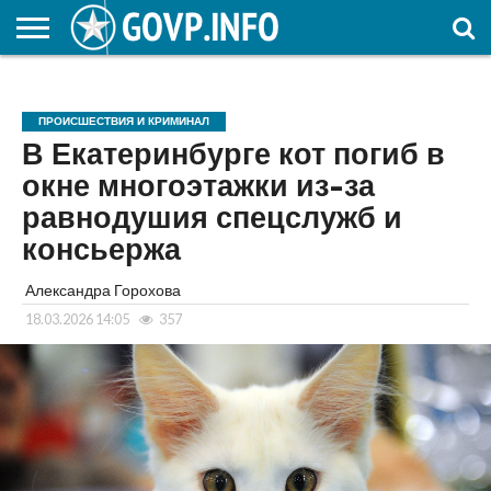
НОВОСТИ
ОБЩЕСТВО
ЭКОНОМИКА
ПОЛИТИКА
ПРОИСШЕСТВИЯ
НАУКА И
КУЛЬТУРА
ЖКХ
СПОРТ
АВТОРСКОЕ
ИНТЕРЕСНОЕ
ОБРАЗОВАНИЕ
ПРОИСШЕСТВИЯ И КРИМИНАЛ
В Екатеринбурге кот погиб в
окне многоэтажки из-за
равнодушия спецслужб и
консьержа
Александра Горохова
18.03.2026 14:05
357