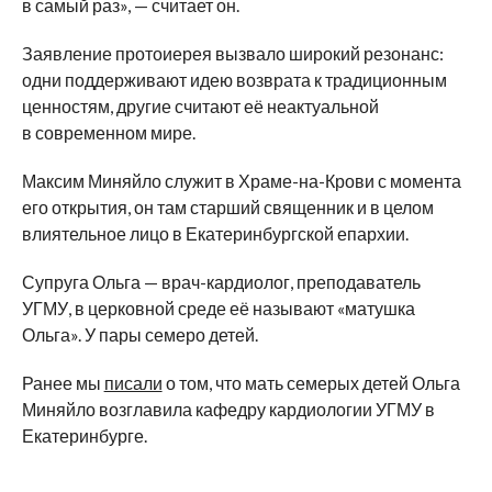
в
самый раз
»
,
—
считает он.
Заявление протоиерея вызвало широкий резонанс:
одни поддерживают идею возврата к
традиционным
ценностям, другие считают её неактуальной
в
современном мире.
Максим Миняйло служит в
Храме-на-Крови
с
момента
его открытия, он
там старший священник и
в
целом
влиятельное лицо в
Екатеринбургской епархии.
Супруга Ольга
—
врач-кардиолог
, преподаватель
УГМУ, в
церковной среде её называют
«
матушка
Ольга
»
. У
пары
семеро детей.
Ранее мы
писали
о том, что мать семерых детей Ольга
Миняйло возглавила кафедру кардиологии УГМУ в
Екатеринбурге.