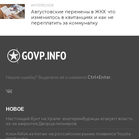
ИНТЕРЕСНОЕ
378
Августовские перемены в ЖКХ: что
изменилось в квитанциях и как не
переплатить за коммуналку
Нашли ошибку? Выделите её и нажмите
Ctrl+Enter
.
НОВОЕ
Настоящий бунт на Урале: екатеринбуржцы атакуют власть
из-за закрытия Дворца пионеров
Клон RAV4 из Китая: на российском рынке появился Toyota
Wildlander