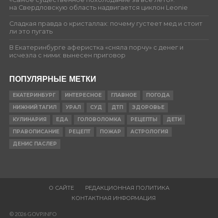
на Свердловскую область надвигается циклон Leonie
Сладкая правда о кристаллах: почему густеет мед и стоит
ли это пугать
В Екатеринбурге аферистка «сняла порчу» с денег и
исчезла с ними: вынесен приговор
ПОПУЛЯРНЫЕ МЕТКИ
ЕКАТЕРИНБУРГ
ИНТЕРЕСНОЕ
ГЛАВНОЕ
ПОГОДА
НИЖНИЙ ТАГИЛ
УРАЛ
СУД
ДТП
ЗДОРОВЬЕ
КУЛИНАРИЯ
ЕДА
ГОЛОВОЛОМКА
РЕЦЕПТЫ
ДЕТИ
ПРАВОПИСАНИЕ
РЕЦЕПТ
ПОЖАР
АСТРОЛОГИЯ
ДЕНИС ПАСЛЕР
О САЙТЕ
РЕДАКЦИОННАЯ ПОЛИТИКА
КОНТАКТНАЯ ИНФОРМАЦИЯ
© 2026 GOVP.INFO