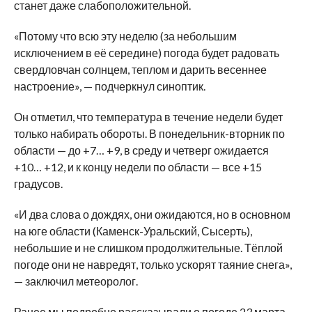
станет даже слабоположительной.
«Потому что всю эту неделю (за небольшим
исключением в её середине) погода будет радовать
свердловчан солнцем, теплом и дарить весеннее
настроение», — подчеркнул синоптик.
Он отметил, что температура в течение недели будет
только набирать обороты. В понедельник-вторник по
области — до +7… +9, в среду и четверг ожидается
+10… +12, и к концу недели по области — все +15
градусов.
«И два слова о дождях, они ожидаются, но в основном
на юге области (Каменск-Уральский, Сысерть),
небольшие и не слишком продолжительные. Тёплой
погоде они не навредят, только ускорят таяние снега»,
— заключил метеоролог.
Ранее мы подробно
рассказывали
о погоде 23 марта.