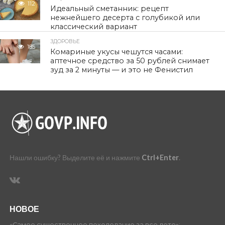
112
Идеальный сметанник: рецепт
нежнейшего десерта с голубикой или
классический вариант
ЗДОРОВЬЕ
185
Комариные укусы чешутся часами:
аптечное средство за 50 рублей снимает
зуд за 2 минуты — и это не Фенистил
Нашли ошибку? Выделите её и нажмите
Ctrl+Enter
.
НОВОЕ
«Самое существенное похолодание за все лето»: