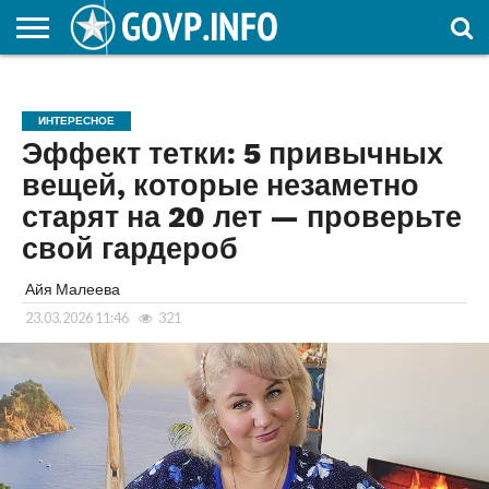
НОВОСТИ
ОБЩЕСТВО
ЭКОНОМИКА
ПОЛИТИКА
ПРОИСШЕСТВИЯ
НАУКА И
КУЛЬТУРА
ЖКХ
СПОРТ
АВТОРСКОЕ
ИНТЕРЕСНОЕ
ОБРАЗОВАНИЕ
ИНТЕРЕСНОЕ
Эффект тетки: 5 привычных
вещей, которые незаметно
старят на 20 лет — проверьте
свой гардероб
Айя Малеева
23.03.2026 11:46
321