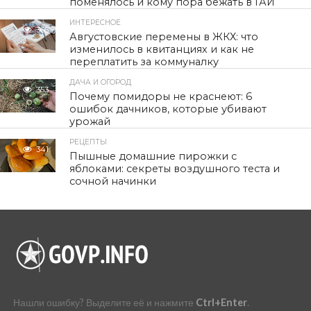
поменялось и кому пора бежать в ГАИ
ИНТЕРЕСНОЕ
366
Августовские перемены в ЖКХ: что
изменилось в квитанциях и как не
переплатить за коммуналку
ДАЧА И ОГОРОД
353
Почему помидоры не краснеют: 6
ошибок дачников, которые убивают
урожай
РЕЦЕПТЫ
341
Пышные домашние пирожки с
яблоками: секреты воздушного теста и
сочной начинки
Нашли ошибку? Выделите её и нажмите
Ctrl+Enter
.