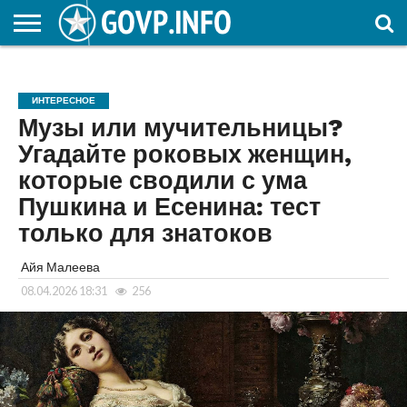
НОВОСТИ
ОБЩЕСТВО
ЭКОНОМИКА
ПОЛИТИКА
ПРОИСШЕСТВИЯ
НАУКА И
КУЛЬТУРА
ЖКХ
СПОРТ
АВТОРСКОЕ
ИНТЕРЕСНОЕ
ОБРАЗОВАНИЕ
ИНТЕРЕСНОЕ
Музы или мучительницы?
Угадайте роковых женщин,
которые сводили с ума
Пушкина и Есенина: тест
только для знатоков
Айя Малеева
08.04.2026 18:31
256