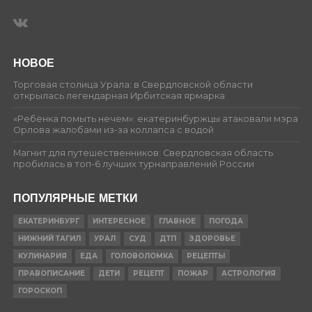
НОВОЕ
Торговая столица Урала: в Свердловской области
открылась легендарная Ирбитская ярмарка
«Ребёнка помыть нечем»: екатеринбуржцы атаковали мэра
Орлова жалобами из-за коллапса с водой
Магнит для путешественников: Свердловская область
пробилась в топ-6 лучших турнаправлений России
ПОПУЛЯРНЫЕ МЕТКИ
ЕКАТЕРИНБУРГ
ИНТЕРЕСНОЕ
ГЛАВНОЕ
ПОГОДА
НИЖНИЙ ТАГИЛ
УРАЛ
СУД
ДТП
ЗДОРОВЬЕ
КУЛИНАРИЯ
ЕДА
ГОЛОВОЛОМКА
РЕЦЕПТЫ
ПРАВОПИСАНИЕ
ДЕТИ
РЕЦЕПТ
ПОЖАР
АСТРОЛОГИЯ
ГОРОСКОП