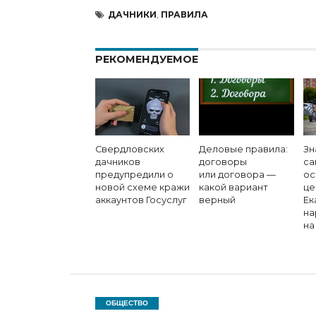
ДАЧНИКИ
,
ПРАВИЛА
РЕКОМЕНДУЕМОЕ
Свердловских
Деловые правила:
Зн
дачников
договоры
са
предупредили о
или договора —
ос
новой схеме кражи
какой вариант
це
аккаунтов Госуслуг
верный
Ек
на
на
ОБЩЕСТВО