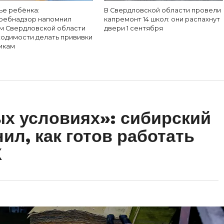
ье ребёнка:
В Свердловской области провели
ребнадзор напомнил
капремонт 14 школ: они распахнут
м Свердловской области
двери 1 сентября
ходимости делать прививки
икам
ых условиях»: сибирский
ил, как готов работать
К