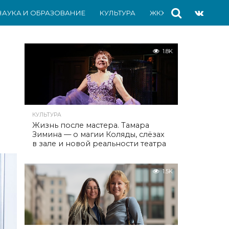
НАУКА И ОБРАЗОВАНИЕ
КУЛЬТУРА
ЖКХ
СПОРТ
АВ
1.8K
КУЛЬТУРА
Жизнь после мастера. Тамара
Зимина — о магии Коляды, слёзах
в зале и новой реальности театра
1.5K