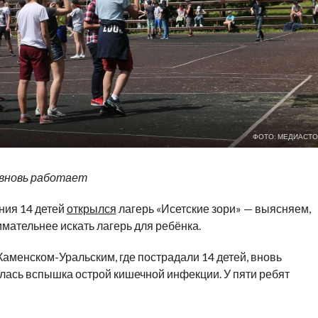
ФОТО: МЕДИАСТО
 вновь работает
ния 14 детей
открылся
лагерь
«
Исетские зори
»
—
выясняем,
имательнее искать лагерь для ребёнка.
Каменском-Уральским
, где пострадали 14 детей, вновь
илась вспышка острой кишечной инфекции. У
пяти ребят