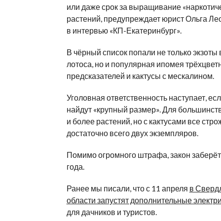
или даже срок за выращивание «наркотич
растений, предупреждает юрист Ольга Ле
в интервью «КП-Екатеринбург».
В чёрный список попали не только экзоты 
лотоса, но и популярная ипомея трёхцве
предсказателей и кактусы с мескалином.
Уголовная ответственность наступает, есл
найдут «крупный размер». Для большинств
и более растений, но с кактусами все стро
достаточно всего двух экземпляров.
Помимо огромного штрафа, закон заберёт 
года.
Ранее мы писали, что с 11 апреля
в Сверд
области запустят дополнительные электр
для дачников и туристов.