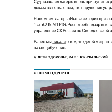
Суд позволил лагерю вновь приступить к
р
доказательства о
том, что нарушения устр
Напомним, лагерь
«
Исетские зори
»
призна
1 ст. 6.3 КоАП РФ). Роспотребнадзор выяв
управление СК
России по
Свердловской о
Ранее мы
писали
о том, что детей мигрант
на
спецобучение.
ДЕТИ
,
ЗДОРОВЬЕ
,
КАМЕНСК-УРАЛЬСКИЙ
РЕКОМЕНДУЕМОЕ