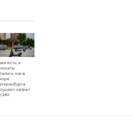
аки есть, а
мокаты
тались: как в
нтре
атеринбурга
рушают запрет
 СИМ