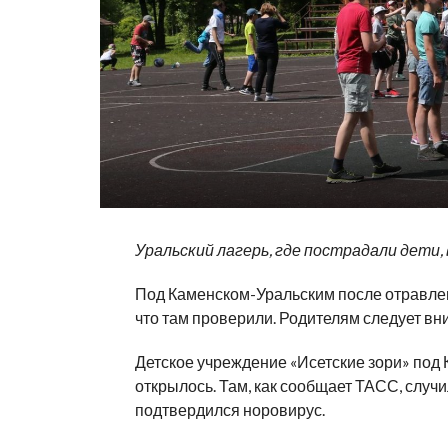
Уральский лагерь, где пострадали дети,
Под
Каменском-Уральским
после отравле
что там проверили. Родителям следует вн
Детское учреждение
«
Исетские зори
»
под
открылось. Там, как сообщает ТАСС, случ
подтвердился норовирус.