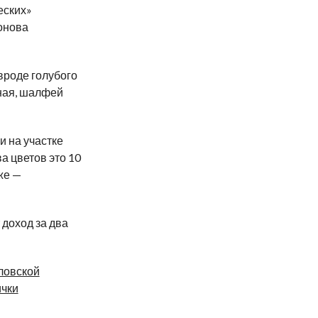
еских»
онова
вроде голубого
тная, шалфей
и на участке
а цветов это 10
же —
доход за два
ловской
ички