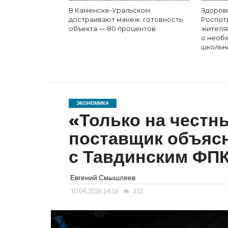
В Каменске-Уральском
Здоров
достраивают манеж: готовность
Роспот
объекта — 80 процентов
жителя
о необ
школьн
ЭКОНОМИКА
«Только на честн
поставщик объясн
с Тавдинским ФП
Евгений Смышляев
10.04.2026 14:56
332