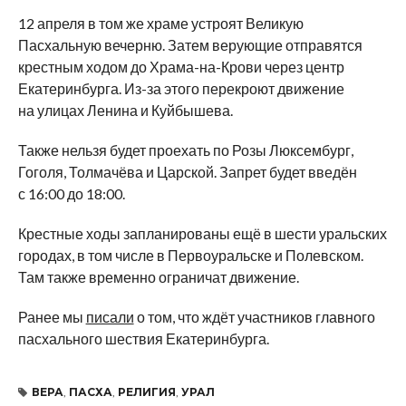
12 апреля в
том
же храме устроят Великую
Пасхальную вечерню. Затем верующие отправятся
крестным ходом до
Храма-на-Крови
через центр
Екатеринбурга.
Из-за
этого перекроют движение
на
улицах Ленина и
Куйбышева.
Также нельзя будет проехать по
Розы Люксембург,
Гоголя, Толмачёва и
Царской. Запрет будет введён
с
16:00 до
18:00.
Крестные ходы запланированы ещё в
шести уральских
городах, в
том числе в
Первоуральске и
Полевском.
Там также временно ограничат движение.
Ранее мы
писали
о том, что ждёт участников главного
пасхального шествия Екатеринбурга.
ВЕРА
,
ПАСХА
,
РЕЛИГИЯ
,
УРАЛ