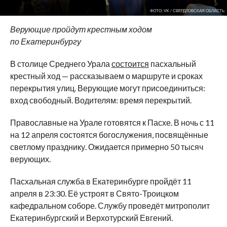
ФОТО: VK / СВЕРДЛОВСКАЯ ОБЛАСТЬ
Верующие пройдут крестным ходом
по
Екатеринбургу
В
столице Среднего Урала
состоится
пасхальный
крестный ход
—
рассказываем о
маршруте и
сроках
перекрытия улиц. Верующие могут присоединиться:
вход свободный. Водителям: время перекрытий.
Православные на
Урале готовятся к
Пасхе. В
ночь с
11
на
12 апреля состоятся богослужения, посвящённые
светлому празднику. Ожидается примерно 50 тысяч
верующих.
Пасхальная служба в
Екатеринбурге пройдёт 11
апреля в
23:30. Её устроят в
Свято-Троицком
кафедральном соборе. Службу проведёт митрополит
Екатеринбургский и
Верхотурский Евгений.