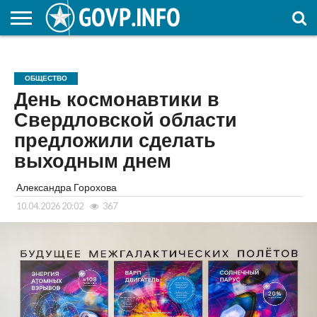
НОВОСТИ
ОБЩЕСТВО
ЭКОНОМИКА
ПОЛИТИКА
ПРОИСШЕСТВИЯ
НАУКА И
КУЛЬТУРА
ЖКХ
СПОРТ
АВТОРСКОЕ
ИНТЕРЕСНОЕ
ОБРАЗОВАНИЕ
ОБЩЕСТВО
День космонавтики в
Свердловской области
предложили сделать
выходным днем
Александра Горохова
10.04.2026 20:02
367