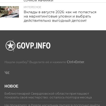
сочной начинки
ИНТЕРЕСНОЕ
452
Вклады в августе 2026: как не попасться
на маркетинговые уловки и выбрать
действительно выгодный депозит
Нашли ошибку? Выделите её и нажмите
Ctrl+Enter
.
НОВОЕ
Библиотекарей Свердловской области приглашают
показать своё мастерство: осталось полтора месяца
Не прокатило: в Ревде насильник пытался досрочно выйти