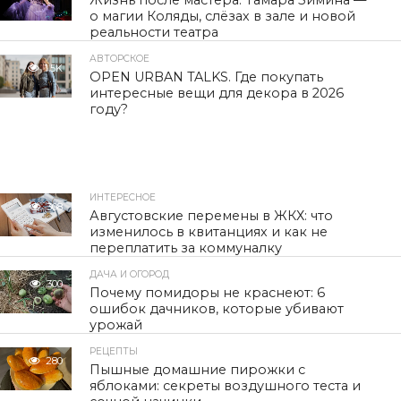
Жизнь после мастера. Тамара Зимина —
о магии Коляды, слёзах в зале и новой
реальности театра
АВТОРСКОЕ
1.5K
OPEN URBAN TALKS. Где покупать
интересные вещи для декора в 2026
году?
ИНТЕРЕСНОЕ
308
Августовские перемены в ЖКХ: что
изменилось в квитанциях и как не
переплатить за коммуналку
ДАЧА И ОГОРОД
300
Почему помидоры не краснеют: 6
ошибок дачников, которые убивают
урожай
РЕЦЕПТЫ
280
Пышные домашние пирожки с
яблоками: секреты воздушного теста и