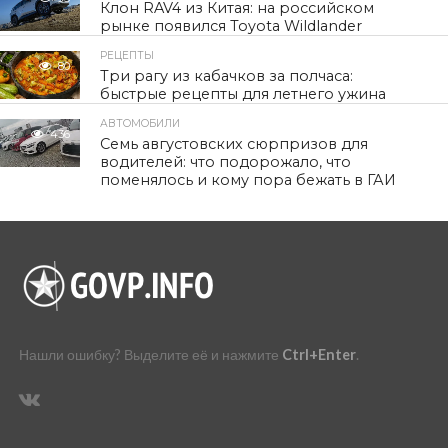
Клон RAV4 из Китая: на российском
рынке появился Toyota Wildlander
РЕЦЕПТЫ
80
Три рагу из кабачков за полчаса:
быстрые рецепты для летнего ужина
АВТОМОБИЛИ
436
Семь августовских сюрпризов для
водителей: что подорожало, что
поменялось и кому пора бежать в ГАИ
Нашли ошибку? Выделите её и нажмите
Ctrl+Enter
.