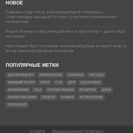
НОВОЕ
Главный старт лета: в Екатеринбурге открылась
Спартакиада народов России с участием олимпийских
чемпионов
Ровно 15 минут и вкуснейший кекс к чаю готов — даже яйца
не нужны
Настоящий бунт на Урале: екатеринбуржцы атакуют власть
из-за закрытия Дворца пионеров
ПОПУЛЯРНЫЕ МЕТКИ
ЕКАТЕРИНБУРГ
ИНТЕРЕСНОЕ
ГЛАВНОЕ
ПОГОДА
НИЖНИЙ ТАГИЛ
УРАЛ
СУД
ДТП
ЗДОРОВЬЕ
КУЛИНАРИЯ
ЕДА
ГОЛОВОЛОМКА
РЕЦЕПТЫ
ДЕТИ
ПРАВОПИСАНИЕ
РЕЦЕПТ
ПОЖАР
АСТРОЛОГИЯ
ГОРОСКОП
О САЙТЕ
РЕДАКЦИОННАЯ ПОЛИТИКА