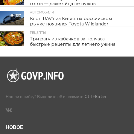
готов — даже яйца не нужны
АВТОМОБИЛИ
107
Клон RAV4 из Китая: на российском
рынке появился Toyota Wildlander
РЕЦЕПТЫ
87
Три рагу из кабачков за полчаса:
быстрые рецепты для летнего ужина
Нашли ошибку? Выделите её и нажмите
Ctrl+Enter
.
НОВОЕ