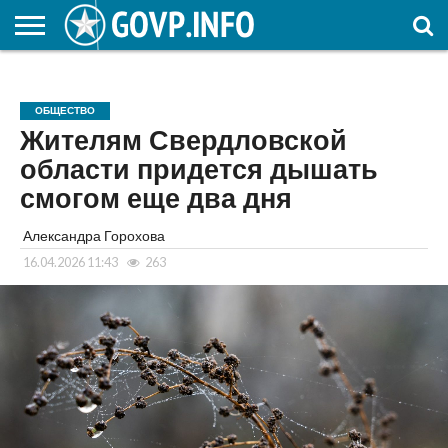
НОВОСТИ
ОБЩЕСТВО
ЭКОНОМИКА
ПОЛИТИКА
ПРОИСШЕСТВИЯ
НАУКА И
КУЛЬТУРА
ЖКХ
СПОРТ
АВТОРСКОЕ
ИНТЕРЕСНОЕ
ОБРАЗОВАНИЕ
ОБЩЕСТВО
Жителям Свердловской
области придется дышать
смогом еще два дня
Александра Горохова
16.04.2026 11:43
263