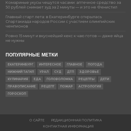
Комариные укусы чешутся часами: аптечное средство за
50 рублей снимает зуд за 2 минуты — и это не Фенистил
Главный старт лета: в Екатеринбурге открылась
Спартакиада народов России с участием олимпийских
чемпионов
Ровно 15 минут и вкуснейший кекс к чаю готов — даже яйца
не нужны
ПОПУЛЯРНЫЕ МЕТКИ
ЕКАТЕРИНБУРГ
ИНТЕРЕСНОЕ
ГЛАВНОЕ
ПОГОДА
НИЖНИЙ ТАГИЛ
УРАЛ
СУД
ДТП
ЗДОРОВЬЕ
КУЛИНАРИЯ
ЕДА
ГОЛОВОЛОМКА
РЕЦЕПТЫ
ДЕТИ
ПРАВОПИСАНИЕ
РЕЦЕПТ
ПОЖАР
АСТРОЛОГИЯ
ГОРОСКОП
О САЙТЕ
РЕДАКЦИОННАЯ ПОЛИТИКА
КОНТАКТНАЯ ИНФОРМАЦИЯ