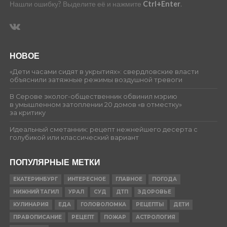
Нашли ошибку? Выделите её и нажмите
Ctrl+Enter
.
НОВОЕ
«Дети часами сидят в укрытиях»: свердловские власти
объяснили затяжные режимы воздушной тревоги
В Серове эколог-общественник обвинил мэрию
в умышленном затоплении 20 домов «в отместку»
за критику
Идеальный сметанник: рецепт нежнейшего десерта с
голубикой или классический вариант
ПОПУЛЯРНЫЕ МЕТКИ
ЕКАТЕРИНБУРГ
ИНТЕРЕСНОЕ
ГЛАВНОЕ
ПОГОДА
НИЖНИЙ ТАГИЛ
УРАЛ
СУД
ДТП
ЗДОРОВЬЕ
КУЛИНАРИЯ
ЕДА
ГОЛОВОЛОМКА
РЕЦЕПТЫ
ДЕТИ
ПРАВОПИСАНИЕ
РЕЦЕПТ
ПОЖАР
АСТРОЛОГИЯ