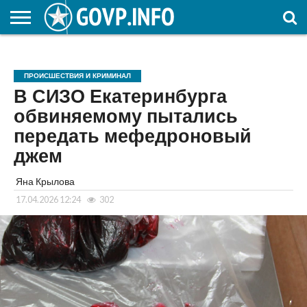
НОВОСТИ
ОБЩЕСТВО
ЭКОНОМИКА
ПОЛИТИКА
ПРОИСШЕСТВИЯ
НАУКА И
КУЛЬТУРА
ЖКХ
СПОРТ
АВТОРСКОЕ
ИНТЕРЕСНОЕ
ОБРАЗОВАНИЕ
ПРОИСШЕСТВИЯ И КРИМИНАЛ
В СИЗО Екатеринбурга
обвиняемому пытались
передать мефедроновый
джем
Яна Крылова
17.04.2026 12:24
302