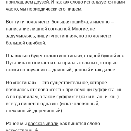
приглашаем друзей. И так как слово используется нами
часто, мы периодически его пишем.
Вот тут и появляется большая ошибка, а именно —
написание лишней согласной. Многие, не
задумываясь, пишут «гостинная», но это является
большой ошибкой.
Правильно будет только «гостиная», с одной буквой «н».
Путаница возникает из-за прилагательных, которые
схожи по звучанию — длинный, ценный и так далее.
Но «гостиная» — это существительное, которое
появилось от слова «гость» при помощи суффикса -ин-.
А по правилам, в таком суффиксе (как и в -ан- и -ян-)
всегда пишется одна «н» (искл.: оловянный,
стеклянный, деревянный).
Ранее мы
рассказывали
, как пишется слово
искусственный.