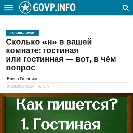
НОВОСТИ
ОБЩЕСТВО
ЭКОНОМИКА
ПОЛИТИКА
ПРОИСШЕСТВИЯ
НАУКА И
КУЛЬТУРА
ЖКХ
СПОРТ
АВТОРСКОЕ
ИНТЕРЕСНОЕ
ОБРАЗОВАНИЕ
ГОЛОВОЛОМКИ
Сколько «н» в вашей
комнате: гостиная
или гостинная — вот, в чём
вопрос
Елена Гаранина
21.04.2026 05:27
359