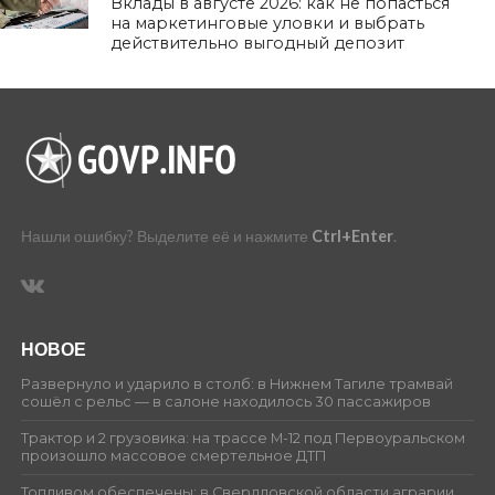
Вклады в августе 2026: как не попасться
на маркетинговые уловки и выбрать
действительно выгодный депозит
Нашли ошибку? Выделите её и нажмите
Ctrl+Enter
.
НОВОЕ
Развернуло и ударило в столб: в Нижнем Тагиле трамвай
сошёл с рельс — в салоне находилось 30 пассажиров
Трактор и 2 грузовика: на трассе М-12 под Первоуральском
произошло массовое смертельное ДТП
Топливом обеспечены: в Свердловской области аграрии