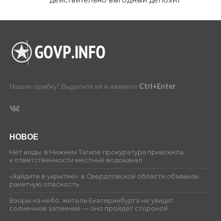
действительно выгодный депозит
Нашли ошибку? Выделите её и нажмите
Ctrl+Enter
.
НОВОЕ
Нет воды: в Нижнем Тагиле прокуратура привлекла
к ответственности местный водоканал
«Зайдите в укрытие»: в Свердловской области объявили
ракетную опасность
Взоры на небо: жители Екатеринбурга не увидят
солнечное затмение — оно пройдёт стороной