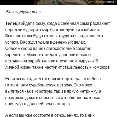
ФОТО; СКРИН С YOUTUBE
Жизнь улучшится
Телец
войдет в фазу, когда Вселенная сама распахнет
перед ним двери в мир благополучия и изобилия.
Высшие силы будут готовы трудиться ради вашего
успеха. Вас ждут удача в денежных делах.
Совсем скоро ваше благосостояние заметно
укрепится. Можете ожидать дополнительных
источников заработка или внезапной выручки. В
личной жизни также наступит стабильность и комфорт.
Если вы находитесь в поиске партнера, то небеса
готовят вам судьбоносную встречу. Это может
вылиться как в короткую, так и в яркую интрижку, а
возможно даже в серьезные отношения, которые
приведут в дальнейшем к алтарю.
А если вы уже состоите в отношениях, то в них