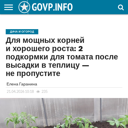
НОВОСТИ
ОБЩЕСТВО
ЭКОНОМИКА
ПОЛИТИКА
ПРОИСШЕСТВИЯ
НАУКА И
КУЛЬТУРА
ЖКХ
СПОРТ
АВТОРСКОЕ
ИНТЕРЕСНОЕ
ОБРАЗОВАНИЕ
ДАЧА И ОГОРОД
Для мощных корней
и хорошего роста: 2
подкормки для томата после
высадки в теплицу —
не пропустите
Елена Гаранина
21.04.2026 10:18
235