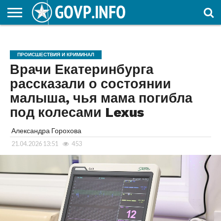
НОВОСТИ
ОБЩЕСТВО
ЭКОНОМИКА
ПОЛИТИКА
ПРОИСШЕСТВИЯ
НАУКА И
КУЛЬТУРА
ЖКХ
СПОРТ
АВТОРСКОЕ
ИНТЕРЕСНОЕ
ОБРАЗОВАНИЕ
ПРОИСШЕСТВИЯ И КРИМИНАЛ
Врачи Екатеринбурга
рассказали о состоянии
малыша, чья мама погибла
под колесами Lexus
Александра Горохова
21.04.2026 13:51
453