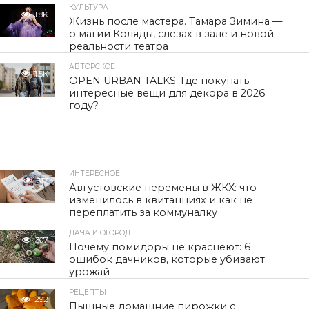
КУЛЬТУРА
1.8K
Жизнь после мастера. Тамара Зимина —
о магии Коляды, слёзах в зале и новой
реальности театра
АВТОРСКОЕ
1.5K
OPEN URBAN TALKS. Где покупать
интересные вещи для декора в 2026
году?
ИНТЕРЕСНОЕ
317
Августовские перемены в ЖКХ: что
изменилось в квитанциях и как не
переплатить за коммуналку
ДАЧА И ОГОРОД
307
Почему помидоры не краснеют: 6
ошибок дачников, которые убивают
урожай
РЕЦЕПТЫ
292
Пышные домашние пирожки с