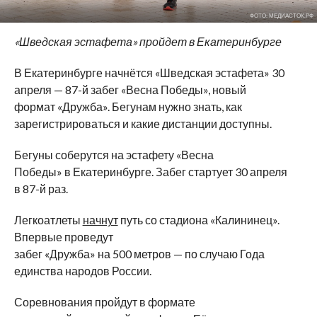
ФОТО: МЕДИАСТОК.РФ
«
Шведская эстафета
»
пройдет в
Екатеринбурге
В Екатеринбурге начнётся
«
Шведская эстафета
»
30
апреля
—
87-й
забег
«
Весна Победы
»
, новый
формат
«
Дружба
»
. Бегунам нужно знать, как
зарегистрироваться и
какие дистанции доступны.
Бегуны соберутся на
эстафету
«
Весна
Победы
»
в
Екатеринбурге. Забег стартует 30 апреля
в
87-й
раз.
Легкоатлеты
начнут
путь со
стадиона
«
Калининец
»
.
Впервые проведут
забег
«
Дружба
»
на
500
метров
—
по
случаю Года
единства народов России.
Соревнования пройдут в
формате