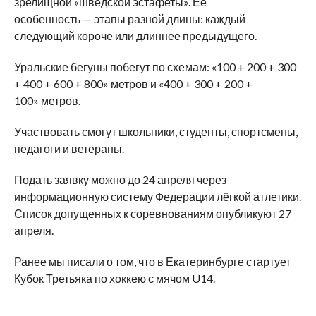
зрелищной
«
шведской эстафеты
»
. Её
особенность
—
этапы разной длины: каждый
следующий короче или длиннее предыдущего.
Уральские бегуны побегут по
схемам:
«
100 + 200 + 300
+ 400 + 600 + 800
»
метров и
«
400 + 300 + 200 +
100
»
метров.
Участвовать смогут школьники, студенты, спортсмены,
педагоги и
ветераны.
Подать заявку можно до
24 апреля через
информационную систему Федерации лёгкой атлетики.
Список допущенных к
соревнованиям опубликуют 27
апреля.
Ранее мы
писали
о том, что в
Екатеринбурге стартует
Кубок Третьяка по
хоккею с
мячом U14.