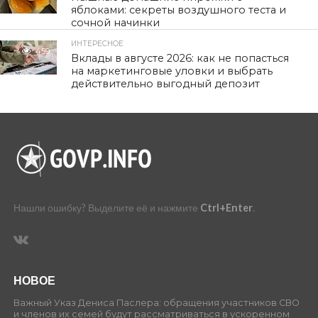
яблоками: секреты воздушного теста и
сочной начинки
ИНТЕРЕСНОЕ
459
Вклады в августе 2026: как не попасться
на маркетинговые уловки и выбрать
действительно выгодный депозит
Нашли ошибку? Выделите её и нажмите
Ctrl+Enter
.
НОВОЕ
Важный Указ Дениса Паслера: обращения участников СВО
и членов их семей будут рассматриваться в ускоренном