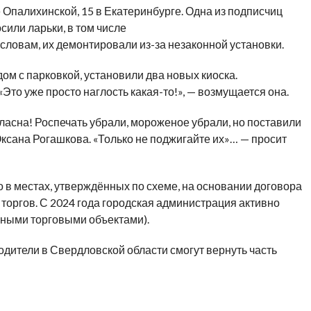
 Опалихинской, 15 в
Екатеринбурге. Одна из
подписчиц
сили ларьки, в
том числе
 словам, их
демонтировали
из-за
незаконной установки.
дом с
парковкой, установили два новых киоска.
«
Это уже просто наглость
какая-то
!
»
,
—
возмущается она.
ласна! Роспечать убрали, мороженое убрали, но
поставили
ксана Рогашкова.
«
Только не
поджигайте их
»
…
—
просит
о в
местах, утверждённых по
схеме, на
основании договора
 торгов. С
2024 года городская администрация активно
ными торговыми объектами).
одители в
Свердловской области смогут вернуть часть