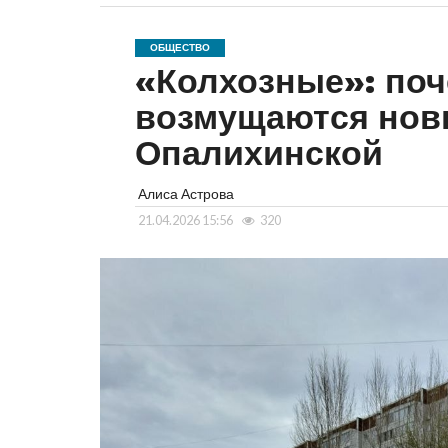
ОБЩЕСТВО
«Колхозные»: по
возмущаются нов
Опалихинской
Алиса Астрова
21.04.2026 15:56
320