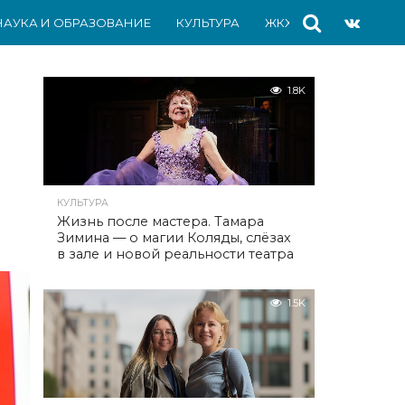
НАУКА И ОБРАЗОВАНИЕ
КУЛЬТУРА
ЖКХ
СПОРТ
АВ
1.8K
КУЛЬТУРА
Жизнь после мастера. Тамара
Зимина — о магии Коляды, слёзах
в зале и новой реальности театра
1.5K