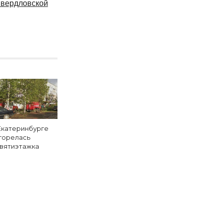
вердловской
Екатеринбурге
горелась
вятиэтажка