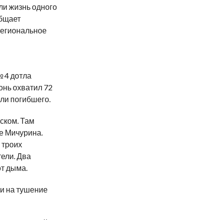
ли жизнь одного
общает
региональное
№ 4 дотла
онь охватил 72
ли погибшего.
ском. Там
е Мичурина.
 троих
ели. Два
т дыма.
и на тушение