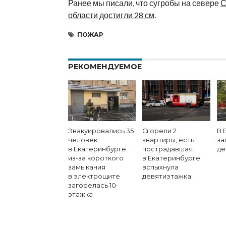
Ранее мы писали, что сугробы на севере
С
области достигли 28 см
.
ПОЖАР
РЕКОМЕНДУЕМОЕ
Эвакуировались 35
Сгорели 2
В 
человек:
квартиры, есть
за
в Екатеринбурге
пострадавшая:
де
из-за короткого
в Екатеринбурге
замыкания
вспыхнула
в электрощите
девятиэтажка
загорелась 10-
этажка