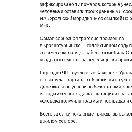
зафиксировано 17 пожаров, которые унес
человека и оставили троих ранеными, со
ИА «Уральский меридиан» со ссылкой на 
МЧС.
Самая серьёзная трагедия произошла
в Краснотурьинске. В коллективном саду 
сгорели дом, баня, сарай и автомобиль. Ог
квадратных метра, на пепелище обнаружи
Ещё одно ЧП случилось в Каменске-Ураль
вспыхнула квартира в общежитии на улиц
Двое жильцов успели выбежать сами, ещё
из задымлённого здания вытащили спасат
человека получили травмы и пострадали о
Всего за сутки пожарные трижды выезжал
в жилом секторе.