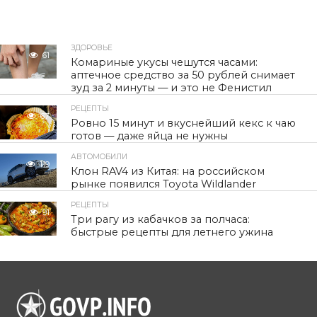
ЗДОРОВЬЕ
61
Комариные укусы чешутся часами:
аптечное средство за 50 рублей снимает
зуд за 2 минуты — и это не Фенистил
РЕЦЕПТЫ
67
Ровно 15 минут и вкуснейший кекс к чаю
готов — даже яйца не нужны
АВТОМОБИЛИ
119
Клон RAV4 из Китая: на российском
рынке появился Toyota Wildlander
РЕЦЕПТЫ
91
Три рагу из кабачков за полчаса:
быстрые рецепты для летнего ужина