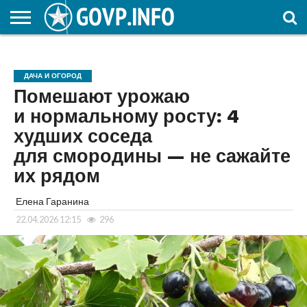
НОВОСТИ
ОБЩЕСТВО
ЭКОНОМИКА
ПОЛИТИКА
ПРОИСШЕСТВИЯ
НАУКА И
КУЛЬТУРА
ЖКХ
СПОРТ
АВТОРСКОЕ
ИНТЕРЕСНОЕ
ОБРАЗОВАНИЕ
ДАЧА И ОГОРОД
Помешают урожаю
и нормальному росту: 4
худших соседа
для смородины — не сажайте
их рядом
Елена Гаранина
22.04.2026 12:15
296