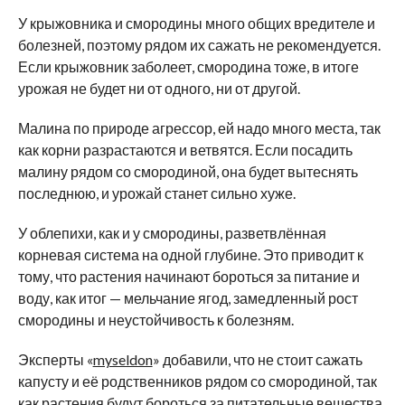
У крыжовника и смородины много общих вредителе и
болезней, поэтому рядом их сажать не рекомендуется.
Если крыжовник заболеет, смородина тоже, в итоге
урожая не будет ни от одного, ни от другой.
Малина по природе агрессор, ей надо много места, так
как корни разрастаются и ветвятся. Если посадить
малину рядом со смородиной, она будет вытеснять
последнюю, и урожай станет сильно хуже.
У облепихи, как и у смородины, разветвлённая
корневая система на одной глубине. Это приводит к
тому, что растения начинают бороться за питание и
воду, как итог — мельчание ягод, замедленный рост
смородины и неустойчивость к болезням.
Эксперты «
myseldon
» добавили, что не стоит сажать
капусту и её родственников рядом со смородиной, так
как растения будут бороться за питательные вещества,