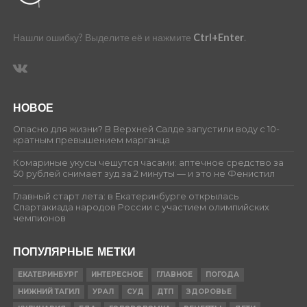
Нашли ошибку? Выделите её и нажмите
Ctrl+Enter
.
НОВОЕ
Опасно для жизни? В Верхней Салде запустили воду с 10-
кратным превышением марганца
Комариные укусы чешутся часами: аптечное средство за
50 рублей снимает зуд за 2 минуты — и это не Фенистил
Главный старт лета: в Екатеринбурге открылась
Спартакиада народов России с участием олимпийских
чемпионов
ПОПУЛЯРНЫЕ МЕТКИ
ЕКАТЕРИНБУРГ
ИНТЕРЕСНОЕ
ГЛАВНОЕ
ПОГОДА
НИЖНИЙ ТАГИЛ
УРАЛ
СУД
ДТП
ЗДОРОВЬЕ