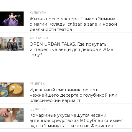
КУЛЬТУРА
1.8K
Жизнь после мастера. Тамара Зимина —
о магии Коляды, слёзах в зале и новой
реальности театра
АВТОРСКОЕ
1.5K
OPEN URBAN TALKS. Где покупать
интересные вещи для декора в 2026
году?
РЕЦЕПТЫ
53
Идеальный сметанник: рецепт
нежнейшего десерта с голубикой или
классический вариант
ЗДОРОВЬЕ
124
Комариные укусы чешутся часами:
аптечное средство за 50 рублей снимает
зуд за 2 минуты — и это не Фенистил