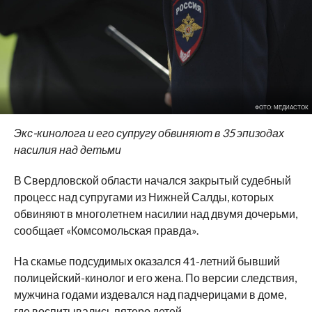
ФОТО: МЕДИАСТОК
Экс-кинолога и его супругу обвиняют в 35 эпизодах
насилия над детьми
В Свердловской области начался закрытый судебный
процесс над супругами из Нижней Салды, которых
обвиняют в многолетнем насилии над двумя дочерьми,
сообщает «Комсомольская правда».
На скамье подсудимых оказался 41-летний бывший
полицейский-кинолог и его жена. По версии следствия,
мужчина годами издевался над падчерицами в доме,
где воспитывались пятеро детей.