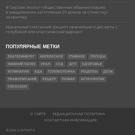
В Серове эколог-общественник обвинил мэрию
в умышленном затоплении 20 домов «в отместку»
за критику
Идеальный сметанник: рецепт нежнейшего десерта с
голубикой или классический вариант
ПОПУЛЯРНЫЕ МЕТКИ
ЕКАТЕРИНБУРГ
ИНТЕРЕСНОЕ
ГЛАВНОЕ
ПОГОДА
НИЖНИЙ ТАГИЛ
УРАЛ
СУД
ДТП
ЗДОРОВЬЕ
КУЛИНАРИЯ
ЕДА
ГОЛОВОЛОМКА
РЕЦЕПТЫ
ДЕТИ
ПРАВОПИСАНИЕ
РЕЦЕПТ
ПОЖАР
АСТРОЛОГИЯ
ГОРОСКОП
О САЙТЕ
РЕДАКЦИОННАЯ ПОЛИТИКА
КОНТАКТНАЯ ИНФОРМАЦИЯ
© 2026 GOVP.INFO