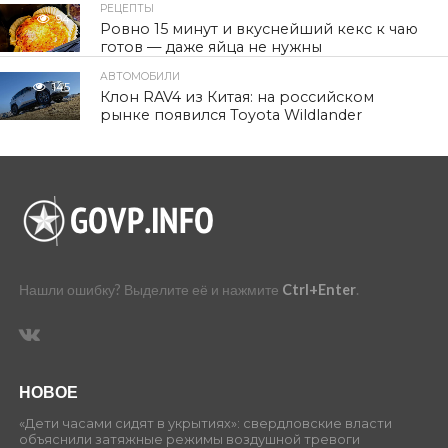
РЕЦЕПТЫ
94
Ровно 15 минут и вкуснейший кекс к чаю
готов — даже яйца не нужны
АВТОМОБИЛИ
145
Клон RAV4 из Китая: на российском
рынке появился Toyota Wildlander
Нашли ошибку? Выделите её и нажмите
Ctrl+Enter
.
НОВОЕ
«Дети часами сидят в укрытиях»: свердловские власти
объяснили затяжные режимы воздушной тревоги