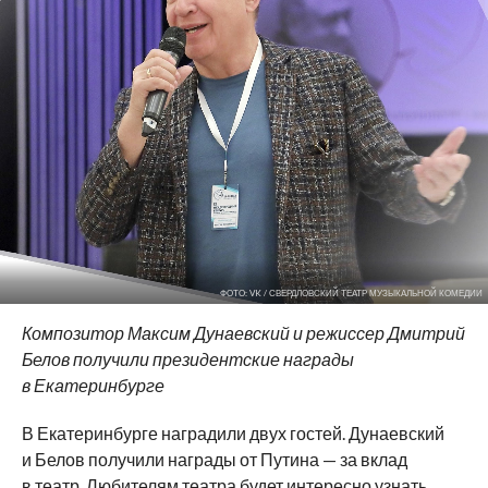
ФОТО: VK / СВЕРДЛОВСКИЙ ТЕАТР МУЗЫКАЛЬНОЙ КОМЕДИИ
Композитор Максим Дунаевский и
режиссер Дмитрий
Белов получили президентские награды
в
Екатеринбурге
В Екатеринбурге наградили двух гостей. Дунаевский
и
Белов получили награды от
Путина
—
за
вклад
в
театр. Любителям театра будет интересно узнать,