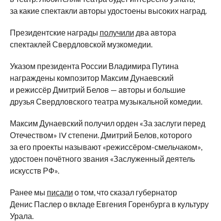
за
какие спектакли авторы удостоены высоких наград.
Президентские награды
получили
два автора
спектаклей Свердловской музкомедии.
Указом президента России Владимира Путина
награждены композитор Максим Дунаевский
и
режиссёр Дмитрий Белов
—
авторы и
большие
друзья Свердловского театра музыкальной комедии.
Максим Дунаевский получил орден
«
За
заслуги перед
Отечеством
»
IV
степени. Дмитрий Белов, которого
за
его проекты называют
«
режиссёром-смельчаком
»
,
удостоен почётного звания
«
Заслуженный деятель
искусств РФ
»
.
Ранее мы
писали
о том, что сказал губернатор
Денис Паслер о
вкладе Евгения Горенбурга в
культуру
Урала.