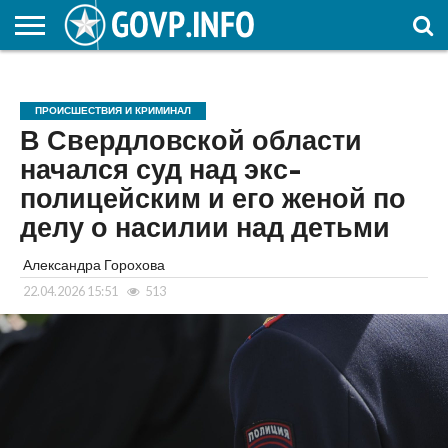
НОВОСТИ
ОБЩЕСТВО
ЭКОНОМИКА
ПОЛИТИКА
ПРОИСШЕСТВИЯ
НАУКА И
КУЛЬТУРА
ЖКХ
СПОРТ
АВТОРСКОЕ
ИНТЕРЕСНОЕ
ОБРАЗОВАНИЕ
ПРОИСШЕСТВИЯ И КРИМИНАЛ
В Свердловской области
начался суд над экс-
полицейским и его женой по
делу о насилии над детьми
Александра Горохова
22.04.2026 15:51
513