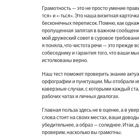
Грамотность — это не просто умение прави
тся» и «-ться». Это наша визитная карточк
бесконечных переписок. Помню, как одна
пропущенная запятая в важном сообщени
мой дружеский совет в суровое требовани
я поняла, что чистота речи — это прежде в
собеседнику и гарантия того, что ваши мы
истолкованы верно.
Наш тест поможет проверить знание акту
орфографии и пунктуации. Мы отобрали и
каверзные случаи, с которыми каждый ста
рабочих чатах и личных диалогах.
Главная польза здесь не в оценке, а в уве
слова стоят на своих местах, ваши довод
убедительнее, а образ — солиднее. Итак, 
проверим, насколько вы грамотны.