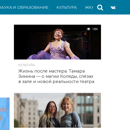
НАУКА И ОБРАЗОВАНИЕ
КУЛЬТУРА
ЖКХ
СПОРТ
АВ
1.8K
КУЛЬТУРА
Жизнь после мастера. Тамара
Зимина — о магии Коляды, слёзах
в зале и новой реальности театра
1.5K