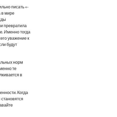
льно писать «-
а в мире
жды
и превратила
е. Именно тогда
сего уважение к
сли будут
альных норм
менно те
лкивается в
ренности. Когда
ы становятся
давайте