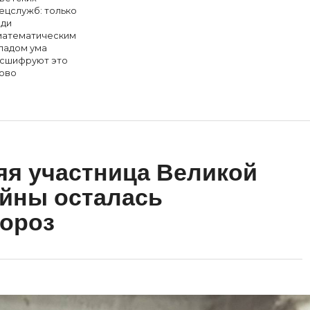
ецслужб: только
ди
математическим
ладом ума
сшифруют это
ово
яя участница Великой
йны осталась
мороз