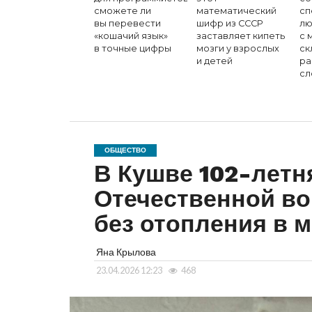
сможете ли
математический
сп
вы перевести
шифр из СССР
лю
«кошачий язык»
заставляет кипеть
с 
в точные цифры
мозги у взрослых
ск
и детей
ра
сл
ОБЩЕСТВО
В Кушве 102-летн
Отечественной во
без отопления в 
Яна Крылова
23.04.2026 12:23
468