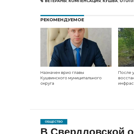
ВЕТЕРАНЫ
,
КОМПЕНСАЦИЯ
,
КУШВА
,
ОТОПЛ
РЕКОМЕНДУЕМОЕ
Назначен врио главы
После у
Кушвинского муниципального
восста
округа
инфрас
ОБЩЕСТВО
В Свердловской о