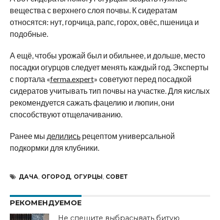
вещества с верхнего слоя почвы. К сидератам
относятся: нут, горчица, рапс, горох, овёс, пшеница и
подобные.
А ещё, чтобы урожай был и обильнее, и дольше, место
посадки огурцов следует менять каждый год. Эксперты
с портала «
ferma.expert
» советуют перед посадкой
сидератов учитывать тип почвы на участке. Для кислых
рекомендуется сажать фацелию и люпин, они
способствуют отщелачиванию.
Ранее мы
делились
рецептом универсальной
подкормки для клубники.
ДАЧА
,
ОГОРОД
,
ОГУРЦЫ
,
СОВЕТ
РЕКОМЕНДУЕМОЕ
Не спешите выбрасывать битую