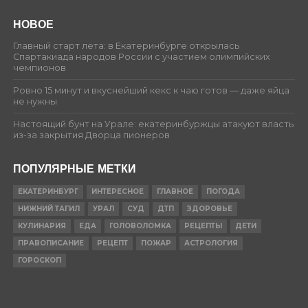
НОВОЕ
Главный старт лета: в Екатеринбурге открылась
Спартакиада народов России с участием олимпийских
чемпионов
Ровно 15 минут и вкуснейший кекс к чаю готов — даже яйца
не нужны
Настоящий бунт на Урале: екатеринбуржцы атакуют власть
из-за закрытия Дворца пионеров
ПОПУЛЯРНЫЕ МЕТКИ
ЕКАТЕРИНБУРГ
ИНТЕРЕСНОЕ
ГЛАВНОЕ
ПОГОДА
НИЖНИЙ ТАГИЛ
УРАЛ
СУД
ДТП
ЗДОРОВЬЕ
КУЛИНАРИЯ
ЕДА
ГОЛОВОЛОМКА
РЕЦЕПТЫ
ДЕТИ
ПРАВОПИСАНИЕ
РЕЦЕПТ
ПОЖАР
АСТРОЛОГИЯ
ГОРОСКОП