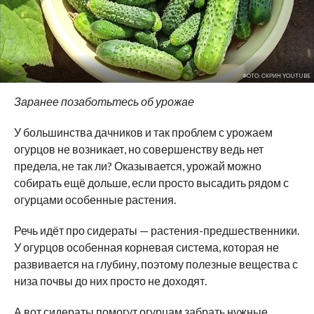
ФОТО: СКРИН YOUTUBE
Заранее позаботьтесь об урожае
У большинства дачников и так проблем с урожаем
огурцов не возникает, но совершенству ведь нет
предела, не так ли? Оказывается, урожай можно
собирать ещё дольше, если просто высадить рядом с
огурцами особенные растения.
Речь идёт про сидераты — растения-предшественники.
У огурцов особенная корневая система, которая не
развивается на глубину, поэтому полезные вещества с
низа почвы до них просто не доходят.
А вот сидераты помогут огурцам забрать нужные