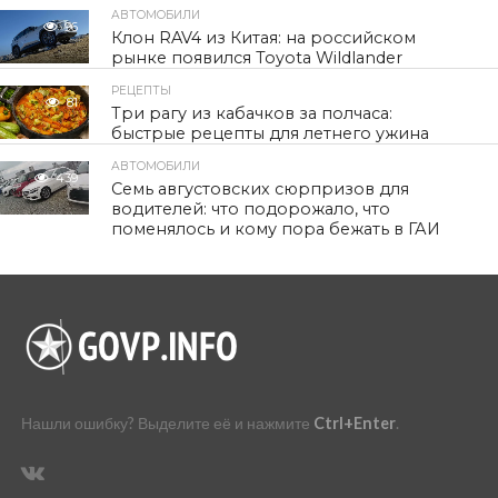
АВТОМОБИЛИ
96
Клон RAV4 из Китая: на российском
рынке появился Toyota Wildlander
РЕЦЕПТЫ
81
Три рагу из кабачков за полчаса:
быстрые рецепты для летнего ужина
АВТОМОБИЛИ
439
Семь августовских сюрпризов для
водителей: что подорожало, что
поменялось и кому пора бежать в ГАИ
Нашли ошибку? Выделите её и нажмите
Ctrl+Enter
.