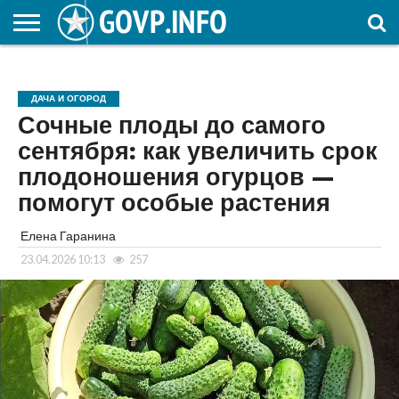
НОВОСТИ
ОБЩЕСТВО
ЭКОНОМИКА
ПОЛИТИКА
ПРОИСШЕСТВИЯ
НАУКА И
КУЛЬТУРА
ЖКХ
СПОРТ
АВТОРСКОЕ
ИНТЕРЕСНОЕ
ОБРАЗОВАНИЕ
ДАЧА И ОГОРОД
Сочные плоды до самого
сентября: как увеличить срок
плодоношения огурцов —
помогут особые растения
Елена Гаранина
23.04.2026 10:13
257