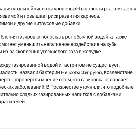
вания угольной кислоты уровень pH в полости рта снижается
уязвимой и повышает риск развития кариеса.
имон и другие цитрусовые добавки.
бления газировки полоскать рот обычной водой, а также
омогает уменьшить негативное воздействие на зубы
из-за скопления углекислого газа в желудке.
жду газированной водой и гастритом не существует.
исты назвали бактерии Helicobacter pylori, воздействие
перты опровергли мнение о том, что газировка ослабляет
ческих заболеваний. В Роскачестве уточнили, что подобные
ительно сладких газированных напитков с добавками,
красителей.