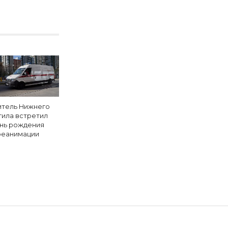
тель Нижнего
гила встретил
нь рождения
реанимации