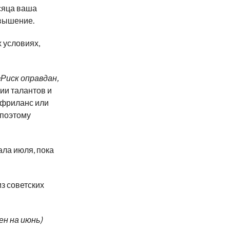
сяца ваша
овышение.
 условиях,
«Риск оправдан,
ии талантов и
 фриланс или
 поэтому
ала июля, пока
из советских
ен на июнь)