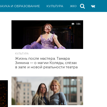
НАУКА И ОБРАЗОВАНИЕ
КУЛЬТУРА
ЖКХ
СПОРТ
АВ
1.8K
КУЛЬТУРА
Жизнь после мастера. Тамара
Зимина — о магии Коляды, слёзах
в зале и новой реальности театра
1.5K