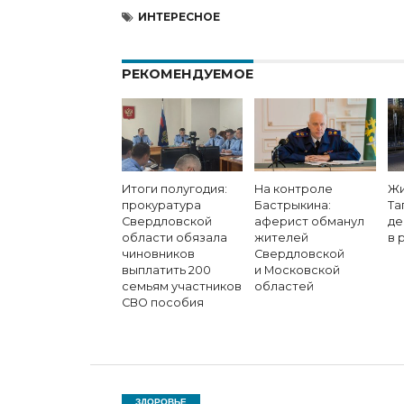
ИНТЕРЕСНОЕ
РЕКОМЕНДУЕМОЕ
Итоги полугодия:
На контроле
Жи
прокуратура
Бастрыкина:
Та
Свердловской
аферист обманул
де
области обязала
жителей
в 
чиновников
Свердловской
выплатить 200
и Московской
семьям участников
областей
СВО пособия
ЗДОРОВЬЕ