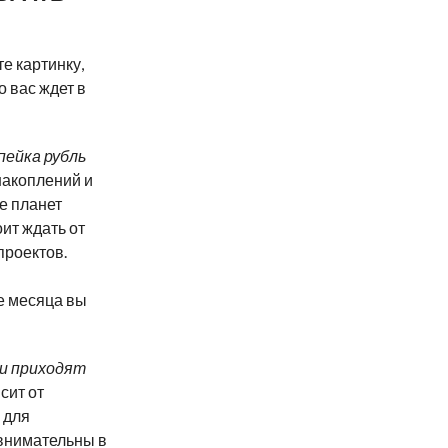
е картинку,
о вас ждет в
пейка рубль
накоплений и
е планет
ит ждать от
проектов.
е месяца вы
и приходят
сит от
 для
 внимательны в