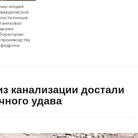
мик-злодей:
Свердловской
ласти юноша
ганизовал
гараже
бораторию
 производству
федрона
из канализации достали
чного удава