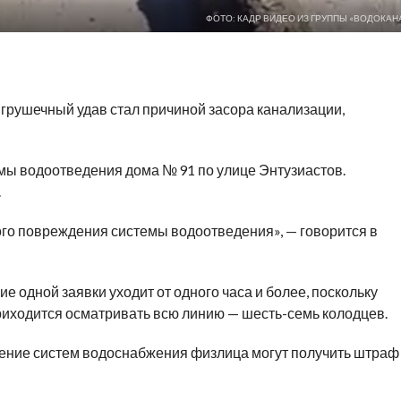
ФОТО: КАДР ВИДЕО ИЗ ГРУППЫ «ВОДОКАН
грушечный удав стал причиной засора канализации,
мы водоотведения дома № 91 по улице Энтузиастов.
.
го повреждения системы водоотведения», — говорится в
ие одной заявки уходит от одного часа и более, поскольку
иходится осматривать всю линию — шесть-семь колодцев.
дение систем водоснабжения физлица могут получить штраф