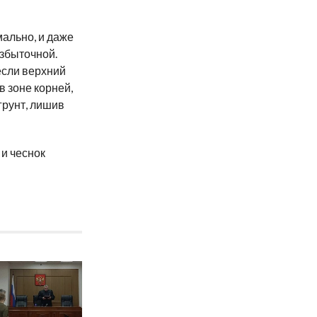
ально, и даже
збыточной.
если верхний
в зоне корней,
грунт, лишив
 и чеснок