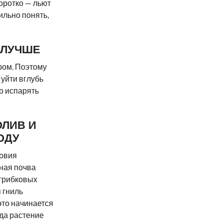
оротко — льют
ильно понять,
 ЛУЧШЕ
ром. Поэтому
 уйти вглубь
но испарять
ОЛИВ И
ОДУ
ловия
ная почва
 грибковых
 гниль
это начинается
гда растение