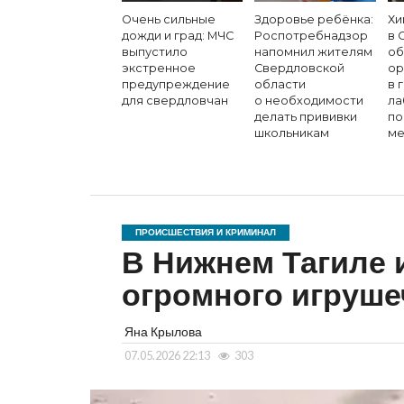
Очень сильные
Здоровье ребёнка:
Хи
дожди и град: МЧС
Роспотребнадзор
в 
выпустило
напомнил жителям
об
экстренное
Свердловской
ор
предупреждение
области
в 
для свердловчан
о необходимости
ла
делать прививки
по
школьникам
ме
ПРОИСШЕСТВИЯ И КРИМИНАЛ
В Нижнем Тагиле 
огромного игруше
Яна Крылова
07.05.2026 22:13
303