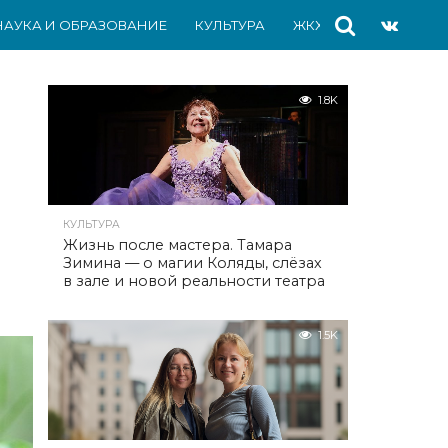
НАУКА И ОБРАЗОВАНИЕ
КУЛЬТУРА
ЖКХ
СПОРТ
АВ
1.8K
КУЛЬТУРА
Жизнь после мастера. Тамара
Зимина — о магии Коляды, слёзах
в зале и новой реальности театра
1.5K