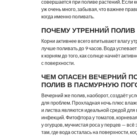
совершается при поливе растений. Если к
уж очень много, забывая, что важнее прав
когда именно поливать.
ПОЧЕМУ УТРЕННИЙ ПОЛИВ
Корни активнее всего впитывают влагу ут
лучше поливать до 9 часов. Вода успевает
к корням до того, как солнце начнёт актив
с поверхности.
ЧЕМ ОПАСЕН ВЕЧЕРНИЙ П
ПОЛИВ В ПАСМУРНУЮ ПОГ
Вечерний же полив, наоборот, создаёт ус
для проблем. Прохладная ночь плюс влаж
и листва являются идеальной средой для
инфекций. Фитофтора у томатов, корневая
у огурцов, мучнистая роса у перцев — всё 
там, где вода осталась на поверхности, ко