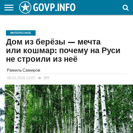
НОВОСТИ
ОБЩЕСТВО
ЭКОНОМИКА
ПОЛИТИКА
ПРОИСШЕСТВИЯ
НАУКА И
КУЛЬТУРА
ЖКХ
СПОРТ
АВТОРСКОЕ
ИНТЕРЕСНОЕ
ОБРАЗОВАНИЕ
ИНТЕРЕСНОЕ
Дом из берёзы — мечта
или кошмар: почему на Руси
не строили из неё
Рамиль Самиров
08.05.2026 13:05
389