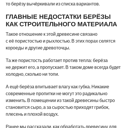
то берёзу вычёркивали из списка вариантов.
ГЛАВНЫЕ НЕДОСТАТКИ БЕРЁЗЫ
КАК СТРОИТЕЛЬНОГО МАТЕРИАЛА
Такое отношение к этой древесине связано
с её пористостью и рыхлостью. В этих порах селятся
короеды и другие древоточцы.
Та же пористость работает против тепла: берёза
не держит его, а пропускает. В таком доме всегда будет
холодно, сколько ни топи.
А ещё берёза впитывает влагу как губка. Никакие
современные пропитки не могут это радикально
изменить. В помещении из такой древесины быстро
становится сыро, а за сыростью приходят грибок,
плесень и плохой воздух.
Ранее мы
рассказали
, как обработать древесину для