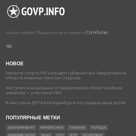
Нашли ошибку? Выделите её и нажмите
Ctrl+Enter
.
НОВОЕ
Министр спорта РФ наградил губернатора Свердловской
области медалью Николая Озерова
Заступился за девушку: в Свердловской области избили
инвалида — участника СВО
В массовом ДТП в Екатеринбурге пострадали двое детей
ПОПУЛЯРНЫЕ МЕТКИ
ЕКАТЕРИНБУРГ
ИНТЕРЕСНОЕ
ГЛАВНОЕ
ПОГОДА
НИЖНИЙ ТАГИЛ
УРАЛ
СУД
ДТП
ЗДОРОВЬЕ