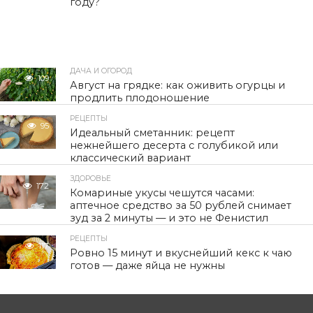
году?
ДАЧА И ОГОРОД
109
Август на грядке: как оживить огурцы и
продлить плодоношение
РЕЦЕПТЫ
95
Идеальный сметанник: рецепт
нежнейшего десерта с голубикой или
классический вариант
ЗДОРОВЬЕ
172
Комариные укусы чешутся часами:
аптечное средство за 50 рублей снимает
зуд за 2 минуты — и это не Фенистил
РЕЦЕПТЫ
117
Ровно 15 минут и вкуснейший кекс к чаю
готов — даже яйца не нужны