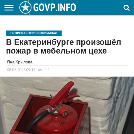
НОВОСТИ
ОБЩЕСТВО
ЭКОНОМИКА
ПОЛИТИКА
ПРОИСШЕСТВИЯ
НАУКА И
КУЛЬТУРА
ЖКХ
СПОРТ
АВТОРСКОЕ
ИНТЕРЕСНОЕ
ОБРАЗОВАНИЕ
ПРОИСШЕСТВИЯ И КРИМИНАЛ
В Екатеринбурге произошёл
пожар в мебельном цехе
Яна Крылова
08.05.2026 09:15
441