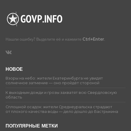
Нашли ошибку? Выделите её и нажмите
Ctrl+Enter
.
НОВОЕ
Взоры на небо: жители Екатеринбурга не увидят
солнечное затмение — оно пройдёт стороной
К выходным дожди и грозы захватят всю Свердловскую
область
Сплошной осадок: жители Среднеуральска страдают
от плохого качества воды — дело дошло до Бастрыкина
ПОПУЛЯРНЫЕ МЕТКИ