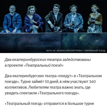
ФОТО: VK / ВСЕРОССИЙСКИЙ ПРОЕКТ «ТЕАТРАЛЬНЫЙ ПОЕЗД»
Два екатеринбургских театра задействованы
в
проекте
«
Театральный поезд
»
Два екатеринбургских театра
«
поедут
»
в
«
Театральном
поезде
»
. Турне займёт 50 дней, в
нём участвуют 160
коллективов. Любителям театра важно знать, где
увидеть спектакли
«
Театрального поезда
»
.
«
Театральный поезд
»
отправится в
большое турне