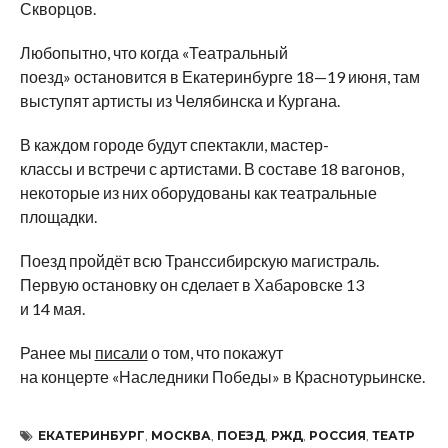
Скворцов.
Любопытно, что когда
«
Театральный
поезд
»
остановится в
Екатеринбурге
18
—
19 июня
, там
выступят артисты из
Челябинска и
Кургана.
В
каждом городе будут спектакли,
мастер-
классы
и
встречи с
артистами. В
составе 18 вагонов,
некоторые из
них оборудованы как театральные
площадки.
Поезд пройдёт всю Транссибирскую магистраль.
Первую остановку он
сделает в
Хабаровске 13
и
14
мая.
Ранее мы
писали
о том, что покажут
на
концерте
«
Наследники Победы
»
в
Краснотурьинске.
ЕКАТЕРИНБУРГ
,
МОСКВА
,
ПОЕЗД
,
РЖД
,
РОССИЯ
,
ТЕАТР