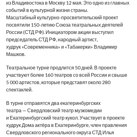
из
Владивостока в
Москву 12
мая. Это одно из
главных
событий в
культурной жизни страны.
Масштабный
культурно-просветительский
проект
посвятили
150-летию
Союза театральных деятелей
России (СТД РФ). Инициатором акции выступил
председатель СТД РФ, народный артист,
худрук
«
Современника
»
и
«
Табакерки
»
Владимир
Машков.
Театральное турне продлится 50 дней. В
проекте
участвуют более 160 театров со
всей России и
свыше
5
000 артистов, которые представят около 280
спектаклей.
В
турне отправятся два екатеринбургских
театра
—
Свердловский театр музкомедии
и
Екатеринбургский театр кукол. Участвует в
проекте
худрук Дома актёра в
Екатеринбурге, член правления
Свердловского регионального округа СТД Илья