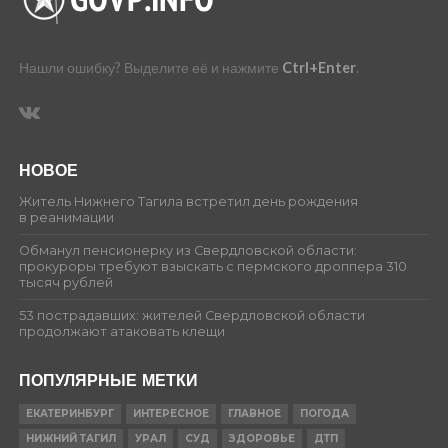
Нашли ошибку? Выделите её и нажмите
Ctrl+Enter
.
НОВОЕ
Житель Нижнего Тагила встретил день рождения
в реанимации
Обманул пенсионерку из Свердловской области:
прокуроры требуют взыскать с пермского дроппера 310
тысяч рублей
53 пострадавших: жителей Свердловской области
продолжают атаковать клещи
ПОПУЛЯРНЫЕ МЕТКИ
ЕКАТЕРИНБУРГ
ИНТЕРЕСНОЕ
ГЛАВНОЕ
ПОГОДА
НИЖНИЙ ТАГИЛ
УРАЛ
СУД
ЗДОРОВЬЕ
ДТП