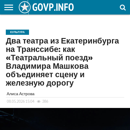
НОВОСТИ
ОБЩЕСТВО
ЭКОНОМИКА
ПОЛИТИКА
ПРОИСШЕСТВИЯ
НАУКА И
КУЛЬТУРА
ЖКХ
СПОРТ
АВТОРСКОЕ
ИНТЕРЕСНОЕ
ОБРАЗОВАНИЕ
КУЛЬТУРА
Два театра из Екатеринбурга
на Транссибе: как
«Театральный поезд»
Владимира Машкова
объединяет сцену и
железную дорогу
Алиса Астрова
08.05.2026 15:04
386