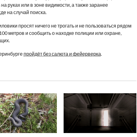
на руках или в зоне видимости, а также заранее
е на случай поиска.
овики просят ничего не трогать и не пользоваться рядом
00 метров и сообщить о находке полиции или охране,
щих.
теринбурге
пройдёт без салюта и фейерверка
.