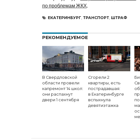
по проблемам ЖКХ
.
ЕКАТЕРИНБУРГ
,
ТРАНСПОРТ
,
ШТРАФ
РЕКОМЕНДУЕМОЕ
В Свердловской
Сгорели 2
Би
области провели
квартиры, есть
Св
капремонт 14 школ:
пострадавшая:
об
они распахнут
в Екатеринбурге
пр
двери 1 сентября
вспыхнула
по
девятиэтажка
ма
ос
ме