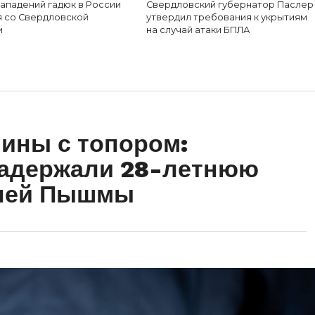
ападений гадюк в России
Свердловский губернатор Паслер
я со Свердловской
утвердил требования к укрытиям
и
на случай атаки БПЛА
ины с топором:
задержали 28-летнюю
хней Пышмы