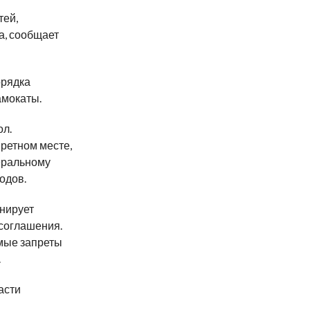
тей,
а, сообщает
орядка
амокаты.
ол.
ретном месте,
еральному
одов.
нирует
соглашения.
мые запреты
.
асти