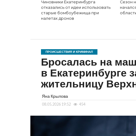
Чиновники Екатеринбурга
Сезон н
отказались от идеи использовать
началс
старые бомбоубежища при
област
налетах дронов
ПРОИСШЕСТВИЯ И КРИМИНАЛ
Бросалась на маш
в Екатеринбурге 
жительницу Вер
Яна Крылова
08.05.2026 19:52
454