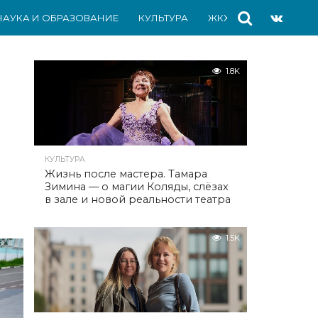
НАУКА И ОБРАЗОВАНИЕ
КУЛЬТУРА
ЖКХ
СПОРТ
АВ
1.8K
КУЛЬТУРА
Жизнь после мастера. Тамара
Зимина — о магии Коляды, слёзах
в зале и новой реальности театра
1.5K