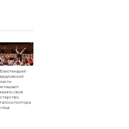
блиотекарей
ердловской
ласти
иглашают
казать своё
стерство:
талось полтора
сяца