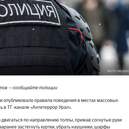
ФОТО: МЕДИА
етов — сообщайте полиции
и опубликовало правила поведения в местах массовых
ь в ТГ-канале «Антитеррор Урал».
 двигаться по направлению толпы, прижав согнутые руки
заранее застегнуть куртки, убрать наушники, шарфы