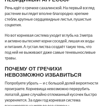
Речь идёт о гречихе сахалинской. На первый взгляд
растение выглядит вполне благородно: крепкие
стебли, крупные сердцевидные листья, пушистые
соцветия.
Но вот корневая система уходит вглубь на 3 метра
и активно вытесняет корни соседей, лишая их воды
и питания. А густая листва создаёт такую тень, что
под ней не выживают даже самые теневыносливые
травы.
ПОЧЕМУ ОТ ГРЕЧИХИ
НЕВОЗМОЖНО ИЗБАВИТЬСЯ
Попробуете убрать — и с большой долей вероятности
проиграете. Корневища невозможно перерубить
лопатой, даже случайно отломанный кусочек быстро
укореняется. За один год корневая система
расширяется на метр во все стороны.