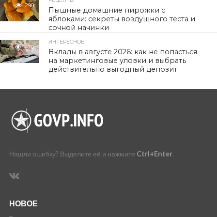
РЕЦЕПТЫ
298
Пышные домашние пирожки с
яблоками: секреты воздушного теста и
сочной начинки
ИНТЕРЕСНОЕ
470
Вклады в августе 2026: как не попасться
на маркетинговые уловки и выбрать
действительно выгодный депозит
Нашли ошибку? Выделите её и нажмите
Ctrl+Enter
.
НОВОЕ