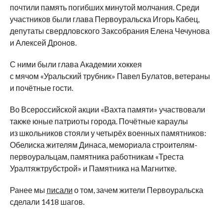
почтили память погибших минутой молчания. Среди
участников были глава Первоуральска Игорь Кабец,
депутаты свердловского Заксобрания Елена Чечунова
и
Алексей Дронов.
С
ними были глава Академии хоккея
с
мячом
«
Уральский трубник
»
Павел Булатов, ветераны
и
почётные гости.
Во
Всероссийской акции
«
Вахта памяти
»
участвовали
также юные патриоты города. Почётные караулы
из
школьников стояли у
четырёх военных памятников:
Обелиска жителям Динаса, мемориала
строителям-
первоуральцам
, памятника работникам
«
Треста
Уралтяжтрубстрой
»
и
Памятника на
Магнитке.
Ранее мы
писали
о том, зачем жители Первоуральска
сделали 1418 шагов.