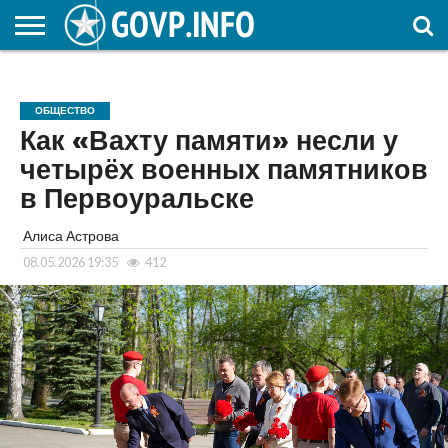
НОВОСТИ
ОБЩЕСТВО
ЭКОНОМИКА
ПОЛИТИКА
ПРОИСШЕСТВИЯ
НАУКА И
КУЛЬТУРА
ЖКХ
СПОРТ
АВТОРСКОЕ
ИНТЕРЕСНОЕ
ОБРАЗОВАНИЕ
ОБЩЕСТВО
Как «Вахту памяти» несли у
четырёх военных памятников
в Первоуральске
Алиса Астрова
08.05.2026 19:35
412