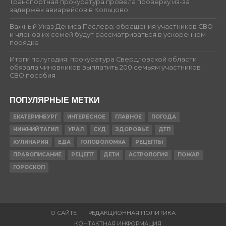
Транспортная прокуратура провела проверку из-за
задержек авиарейсов в Кольцово
Важный Указ Дениса Паслера: обращения участников СВО
и членов их семей будут рассматриваться в ускоренном
порядке
Итоги полугодия: прокуратура Свердловской области
обязала чиновников выплатить 200 семьям участников
СВО пособия
ПОПУЛЯРНЫЕ МЕТКИ
ЕКАТЕРИНБУРГ
ИНТЕРЕСНОЕ
ГЛАВНОЕ
ПОГОДА
НИЖНИЙ ТАГИЛ
УРАЛ
СУД
ЗДОРОВЬЕ
ДТП
КУЛИНАРИЯ
ЕДА
ГОЛОВОЛОМКА
РЕЦЕПТЫ
ПРАВОПИСАНИЕ
РЕЦЕПТ
ДЕТИ
АСТРОЛОГИЯ
ПОЖАР
ГОРОСКОП
О САЙТЕ
РЕДАКЦИОННАЯ ПОЛИТИКА
КОНТАКТНАЯ ИНФОРМАЦИЯ