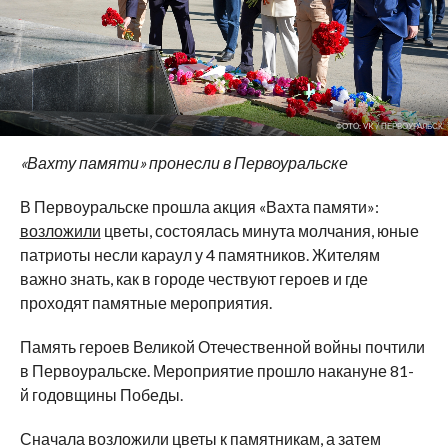
ФОТО: VK / ПЕРВОУРАЛЬСК
«
Вахту памяти
»
пронесли в
Первоуральске
В
Первоуральске прошла акция
«
Вахта памяти
»
:
возложили
цветы, состоялась минута молчания, юные
патриоты несли караул у
4 памятников. Жителям
важно знать, как в
городе чествуют героев и
где
проходят памятные мероприятия.
Память героев Великой Отечественной войны почтили
в
Первоуральске. Мероприятие прошло накануне
81-
й
годовщины Победы.
Сначала возложили цветы к
памятникам, а
затем