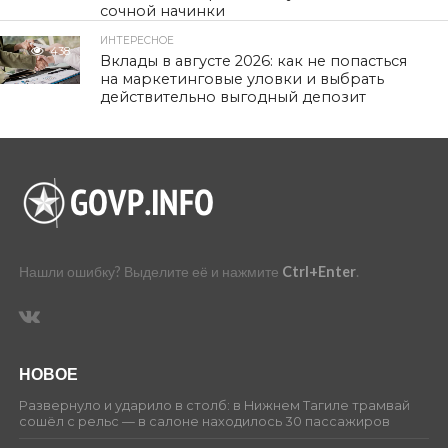
сочной начинки
ИНТЕРЕСНОЕ
438
Вклады в августе 2026: как не попасться
на маркетинговые уловки и выбрать
действительно выгодный депозит
Нашли ошибку? Выделите её и нажмите
Ctrl+Enter
.
НОВОЕ
Развернуло и ударило в столб: в Нижнем Тагиле трамвай
сошёл с рельс — в салоне находилось 30 пассажиров