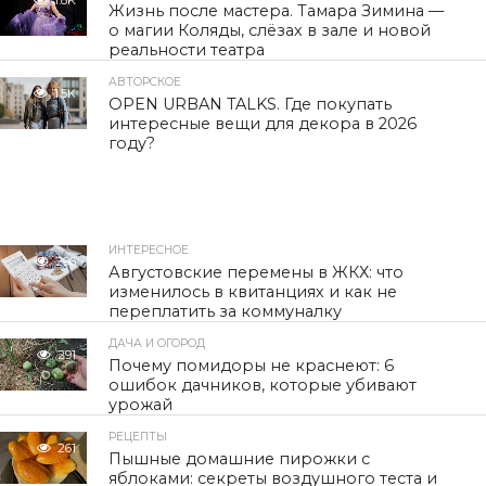
1.8K
Жизнь после мастера. Тамара Зимина —
о магии Коляды, слёзах в зале и новой
реальности театра
АВТОРСКОЕ
1.5K
OPEN URBAN TALKS. Где покупать
интересные вещи для декора в 2026
году?
ИНТЕРЕСНОЕ
296
Августовские перемены в ЖКХ: что
изменилось в квитанциях и как не
переплатить за коммуналку
ДАЧА И ОГОРОД
291
Почему помидоры не краснеют: 6
ошибок дачников, которые убивают
урожай
РЕЦЕПТЫ
261
Пышные домашние пирожки с
яблоками: секреты воздушного теста и