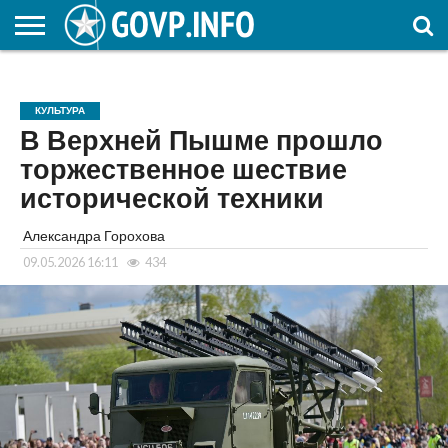
НОВОСТИ
ОБЩЕСТВО
ЭКОНОМИКА
ПОЛИТИКА
ПРОИСШЕСТВИЯ
НАУКА И
КУЛЬТУРА
ЖКХ
СПОРТ
АВТОРСКОЕ
ИНТЕРЕСНОЕ
ОБРАЗОВАНИЕ
КУЛЬТУРА
В Верхней Пышме прошло
торжественное шествие
исторической техники
Александра Горохова
09.05.2026 16:11
434