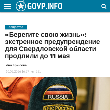
НОВОСТИ
ОБЩЕСТВО
ЭКОНОМИКА
ПОЛИТИКА
ПРОИСШЕСТВИЯ
НАУКА И
КУЛЬТУРА
ЖКХ
СПОРТ
АВТОРСКОЕ
ИНТЕРЕСНОЕ
ОБРАЗОВАНИЕ
ОБЩЕСТВО
«Берегите свою жизнь»:
экстренное предупреждение
для Свердловской области
продлили до 11 мая
Яна Крылова
10.05.2026 16:37
351