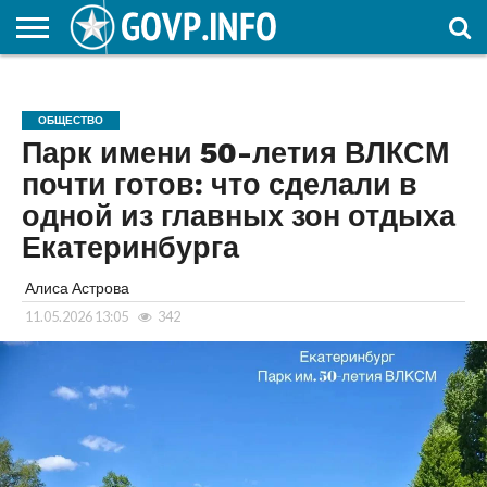
НОВОСТИ
ОБЩЕСТВО
ЭКОНОМИКА
ПОЛИТИКА
ПРОИСШЕСТВИЯ
НАУКА И
КУЛЬТУРА
ЖКХ
СПОРТ
АВТОРСКОЕ
ИНТЕРЕСНОЕ
ОБРАЗОВАНИЕ
ОБЩЕСТВО
Парк имени 50-летия ВЛКСМ
почти готов: что сделали в
одной из главных зон отдыха
Екатеринбурга
Алиса Астрова
11.05.2026 13:05
342