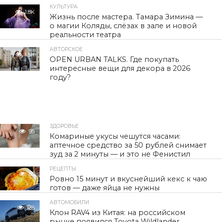
КУЛЬТУРА
1.8K
Жизнь после мастера. Тамара Зимина —
о магии Коляды, слёзах в зале и новой
реальности театра
АВТОРСКОЕ
1.5K
OPEN URBAN TALKS. Где покупать
интересные вещи для декора в 2026
году?
ЗДОРОВЬЕ
95
Комариные укусы чешутся часами:
аптечное средство за 50 рублей снимает
зуд за 2 минуты — и это не Фенистил
РЕЦЕПТЫ
80
Ровно 15 минут и вкуснейший кекс к чаю
готов — даже яйца не нужны
АВТОМОБИЛИ
136
Клон RAV4 из Китая: на российском
рынке появился Toyota Wildlander