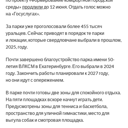
среды
»
продлили
до
12 июня. Отдать голос можно
на
«
Госуслугах
»
.
За
парки уже проголосовали более 455 тысяч
уральцев. Сейчас приводят в
порядок те
парки
и
локации, которые свердловчане выбрали в
прошлом,
2025, году.
Почти завершено благоустройство парка имени
50-
летия
ВЛКСМ в
Екатеринбурге. Его выбрали в
2024
году. Закончить работы планировали к
2027 году,
но
они идут с
опережением.
В
парке почти готовы две зоны для спокойного отдыха.
На
пяти площадках вскоре начнут играть дети.
Предусмотрены зоны для тенниса и
баскетбола,
пространство для уличной гимнастики, место для
выгула собак и
смотровая площадка.