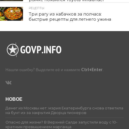
РЕЦЕПТЫ
107
Три рагу из кабачков за полчаса:
быстрые рецепты для летнего ужина
Нашли ошибку? Выделите её и нажмите
Ctrl+Enter
.
НОВОЕ
Денег из Москвы нет: мэрия Екатеринбурга снова ответила
на бунт из-за закрытия Дворца пионеров
Опасно для жизни? В Верхней Салде запустили воду с 10-
кратным превышением марганца