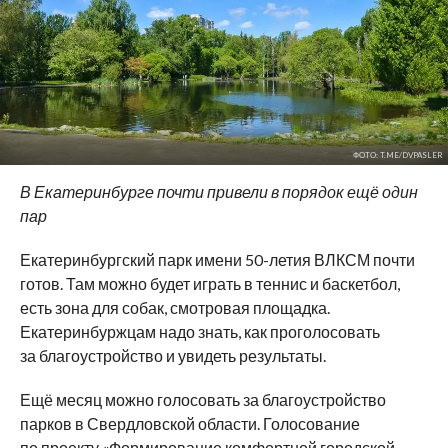
ФОТО: T.ME/DVPASLER
В
Екатеринбурге почти привели в
порядок ещё один
пар
Екатеринбургский парк имени
50-летия
ВЛКСМ почти
готов. Там можно будет играть в
теннис и
баскетбол,
есть зона для собак, смотровая площадка.
Екатеринбуржцам надо знать, как проголосовать
за
благоустройство и
увидеть результаты.
Ещё месяц можно голосовать за
благоустройство
парков в
Свердловской области. Голосование
по
проекту
«
Формирование комфортной городской