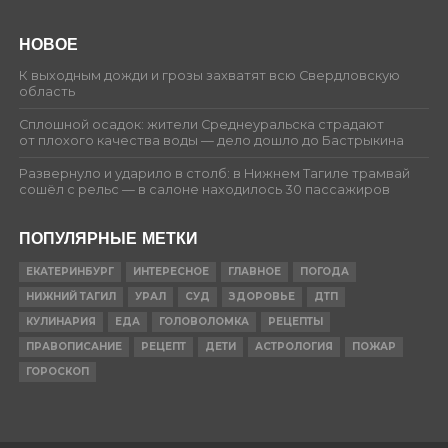
НОВОЕ
К выходным дожди и грозы захватят всю Свердловскую
область
Сплошной осадок: жители Среднеуральска страдают
от плохого качества воды — дело дошло до Бастрыкина
Развернуло и ударило в столб: в Нижнем Тагиле трамвай
сошёл с рельс — в салоне находилось 30 пассажиров
ПОПУЛЯРНЫЕ МЕТКИ
ЕКАТЕРИНБУРГ
ИНТЕРЕСНОЕ
ГЛАВНОЕ
ПОГОДА
НИЖНИЙ ТАГИЛ
УРАЛ
СУД
ЗДОРОВЬЕ
ДТП
КУЛИНАРИЯ
ЕДА
ГОЛОВОЛОМКА
РЕЦЕПТЫ
ПРАВОПИСАНИЕ
РЕЦЕПТ
ДЕТИ
АСТРОЛОГИЯ
ПОЖАР
ГОРОСКОП