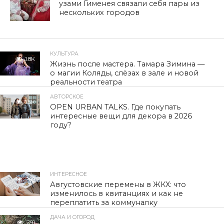
узами Гименея связали себя пары из
нескольких городов
КУЛЬТУРА
1.8K
Жизнь после мастера. Тамара Зимина —
о магии Коляды, слёзах в зале и новой
реальности театра
АВТОРСКОЕ
1.5K
OPEN URBAN TALKS. Где покупать
интересные вещи для декора в 2026
году?
ИНТЕРЕСНОЕ
299
Августовские перемены в ЖКХ: что
изменилось в квитанциях и как не
переплатить за коммуналку
ДАЧА И ОГОРОД
291