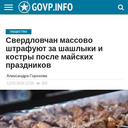
НОВОСТИ
ОБЩЕСТВО
ЭКОНОМИКА
ПОЛИТИКА
ПРОИСШЕСТВИЯ
НАУКА И
КУЛЬТУРА
ЖКХ
СПОРТ
АВТОРСКОЕ
ИНТЕРЕСНОЕ
ОБРАЗОВАНИЕ
ОБЩЕСТВО
Свердловчан массово
штрафуют за шашлыки и
костры после майских
праздников
Александра Горохова
12.05.2026 12:36
301