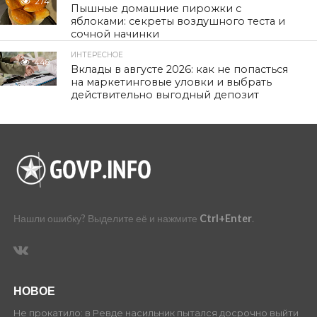
274
Пышные домашние пирожки с
яблоками: секреты воздушного теста и
сочной начинки
ИНТЕРЕСНОЕ
448
Вклады в августе 2026: как не попасться
на маркетинговые уловки и выбрать
действительно выгодный депозит
Нашли ошибку? Выделите её и нажмите
Ctrl+Enter
.
НОВОЕ
Не прокатило: в Ревде насильник пытался досрочно выйти