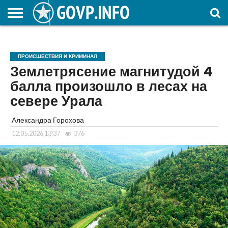
НОВОСТИ
ОБЩЕСТВО
ЭКОНОМИКА
ПОЛИТИКА
ПРОИСШЕСТВИЯ
НАУКА И
КУЛЬТУРА
ЖКХ
СПОРТ
АВТОРСКОЕ
ИНТЕРЕСНОЕ
ОБРАЗОВАНИЕ
ПРОИСШЕСТВИЯ И КРИМИНАЛ
Землетрясение магнитудой 4
балла произошло в лесах на
севере Урала
Александра Горохова
12.05.2026 13:37
376