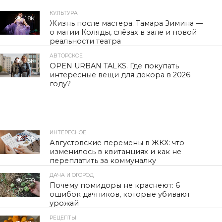
КУЛЬТУРА
1.8K
Жизнь после мастера. Тамара Зимина —
о магии Коляды, слёзах в зале и новой
реальности театра
АВТОРСКОЕ
1.5K
OPEN URBAN TALKS. Где покупать
интересные вещи для декора в 2026
году?
ИНТЕРЕСНОЕ
305
Августовские перемены в ЖКХ: что
изменилось в квитанциях и как не
переплатить за коммуналку
ДАЧА И ОГОРОД
298
Почему помидоры не краснеют: 6
ошибок дачников, которые убивают
урожай
РЕЦЕПТЫ