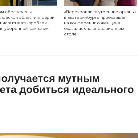
ом обеспечены:
«Перекроили внутренние органы»:
дловской области аграрии
в Екатеринбурге приехавшая
ут испытывать проблем
на конференцию женщина
мя уборочной кампании
оказалась на операционном
столе
получается мутным
рета добиться идеального