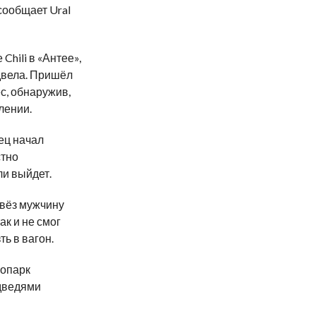
 сообщает Ural
hili в «Антее»,
двела. Пришёл
ёс, обнаружив,
лении.
ец начал
стно
ли выйдет.
овёз мужчину
к и не смог
ь в вагон.
оопарк
дведями