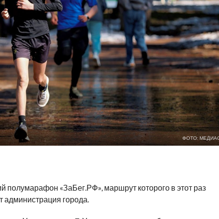
ФОТО: МЕДИА
й полумарафон «ЗаБег.РФ», маршрут которого в этот раз
т администрация города.