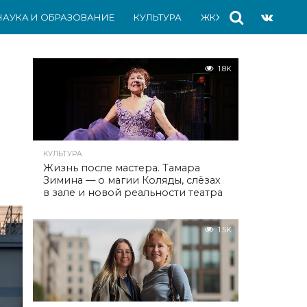
НАУКА И ОБРАЗОВАНИЕ
КУЛЬТУРА
ЖКХ
СПОРТ
АВ
1.8K
КУЛЬТУРА
Жизнь после мастера. Тамара
Зимина — о магии Коляды, слёзах
в зале и новой реальности театра
1.5K