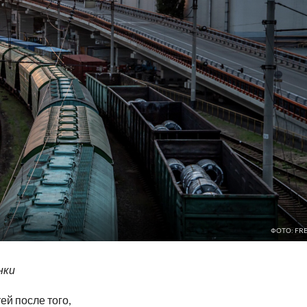
ФОТО: FRE
нки
ей после того,