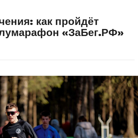
чения: как пройдёт
олумарафон «ЗаБег.РФ»