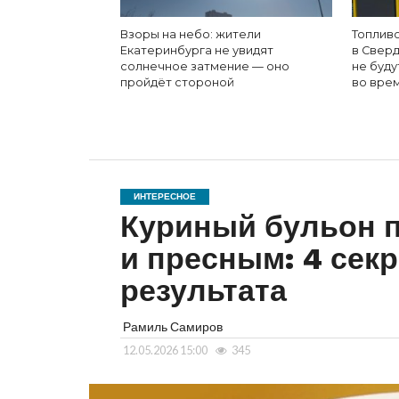
Взоры на небо: жители
Топлив
Екатеринбурга не увидят
в Свер
солнечное затмение — оно
не буд
пройдёт стороной
во вре
ИНТЕРЕСНОЕ
Куриный бульон 
и пресным: 4 сек
результата
Рамиль Самиров
12.05.2026 15:00
345