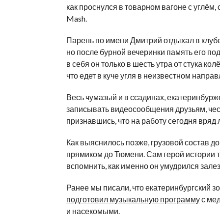
как проснулся в товарном вагоне с углём,
Mash.
Парень по имени Дмитрий отдыхал в клубе C
но после бурной вечеринки память его по
в себя он только в шесть утра от стука кол
что едет в куче угля в неизвестном направ
Весь чумазый и в ссадинах, екатеринбурж
записывать видеосообщения друзьям, че
признавшись, что на работу сегодня вряд 
Как выяснилось позже, грузовой состав д
прямиком до Тюмени. Сам герой истории та
вспомнить, как именно он умудрился залезт
Ранее мы писали, что екатеринбургский з
подготовил музыкальную программу
с ме
и насекомыми.