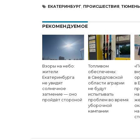
ЕКАТЕРИНБУРГ
,
ПРОИСШЕСТВИЯ
,
ТЮМЕНЬ
РЕКОМЕНДУЕМОЕ
Взоры на небо:
Топливом
«П
жители
обеспечены:
вн
Екатеринбурга
в Свердловской
ор
не увидят
области аграрии
в 
солнечное
не будут
пр
затмение — оно
испытывать
на
пройдёт стороной
проблем во время
же
уборочной
ок
кампании
на
ст