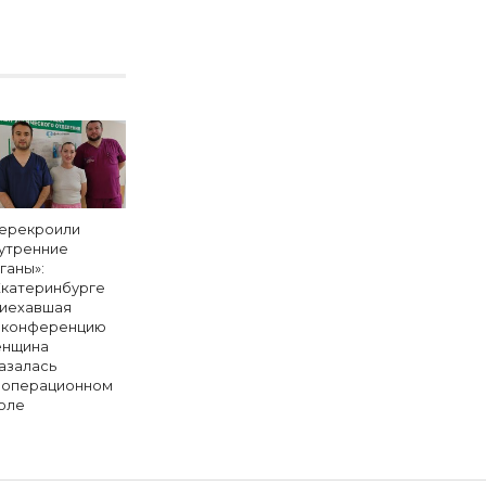
ерекроили
утренние
ганы»:
Екатеринбурге
иехавшая
 конференцию
нщина
азалась
 операционном
оле