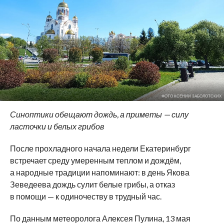
ФОТО КСЕНИИ ЗАБОЛОТСКИХ
С
иноптики обещают дождь, а
приметы
—
силу
ласточки и
белых грибов
После прохладного начала недели Екатеринбург
встречает среду
умеренным теплом и
дождём,
а
народные традиции напоминают: в
день Якова
Зеведеева дождь сулит белые грибы, а
отказ
в
помощи
—
к
одиночеству в
трудный час.
По
данным метеоролога Алексея Пулина, 13
мая