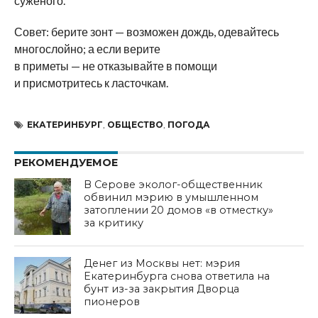
суженого.
Совет: берите зонт
—
возможен дождь, одевайтесь
многослойно; а
если верите
в
приметы
—
не
отказывайте в
помощи
и
присмотритесь к
ласточкам.
ЕКАТЕРИНБУРГ
,
ОБЩЕСТВО
,
ПОГОДА
РЕКОМЕНДУЕМОЕ
В Серове эколог-общественник
обвинил мэрию в умышленном
затоплении 20 домов «в отместку»
за критику
Денег из Москвы нет: мэрия
Екатеринбурга снова ответила на
бунт из-за закрытия Дворца
пионеров