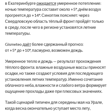
в
Екатеринбурге
ожидается
умеренное потепление:
ночью температура составит около +5
°
, днём воздух
прогреется до
+14
°
. Синоптик поясняет: через
Свердловскую область тёплый фронт пройдёт только
в
среду, после чего в
регионе установятся летние
температуры.
Gismeteo
даёт
более сдержанный прогноз:
от
+5
°
до
+10
°
, пасмурно, возможен дождь.
Умеренное тепло и
дождь
—
результат прохождения
тёплого фронта: влажные воздушные массы приносят
осадки, но
также создают условия для последующего
установления летних температур. Именно сочетание
облачного неба, влажности и
слабого ветра формирует
ощущение прохлады даже при плюсовых значениях.
Такой сценарий типичен для середины мая на
Урале,
когда весна окончательно уступает место лету,