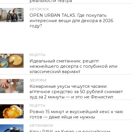
реальности театра
АВТОРСКОЕ
1.5K
OPEN URBAN TALKS. Где покупать
интересные вещи для декора в 2026
году?
РЕЦЕПТЫ
39
Идеальный сметанник: рецепт
нежнейшего десерта с голубикой или
классический вариант
ЗДОРОВЬЕ
109
Комариные укусы чешутся часами:
аптечное средство за 50 рублей снимает
зуд за 2 минуты — и это не Фенистил
РЕЦЕПТЫ
85
Ровно 15 минут и вкуснейший кекс к чаю
готов — даже яйца не нужны
АВТОМОБИЛИ
140
Клон RAV4 из Китая: на российском