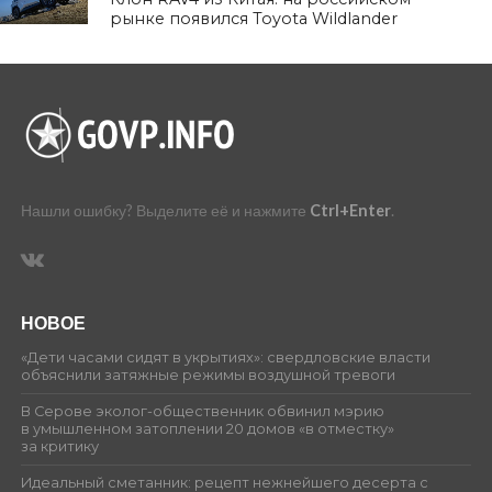
рынке появился Toyota Wildlander
Нашли ошибку? Выделите её и нажмите
Ctrl+Enter
.
НОВОЕ
«Дети часами сидят в укрытиях»: свердловские власти
объяснили затяжные режимы воздушной тревоги
В Серове эколог-общественник обвинил мэрию
в умышленном затоплении 20 домов «в отместку»
за критику
Идеальный сметанник: рецепт нежнейшего десерта с