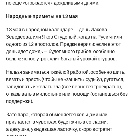
но
ещё
«
огрызается
»
дождливыми днями.
Народные приметы на
13
мая
13
мая в
народном календаре
—
день Иакова
Зеведеева, или Яков Студеный, когда на
Руси чтили
одного из
12 апостолов. Предки верили: если в
этот
день идёт дождь
—
будет много грибов, особенно
белых; ясное утро сулит богатый урожай огурцов.
Нельзя заниматься тяжёлой работой, особенно шить,
вязать и
прясть (чтобы не
«
зашить
»
судьбу), ругаться,
завидовать и
желать зла (всё вернётся троекратно),
отказывать в
милостыне или помощи (останешься без
поддержки).
Зато пара, которая обменяется кольцами или
признается в
чувствах, будет жить в
согласии,
а
девушка, увидевшая ласточку, скоро встретит