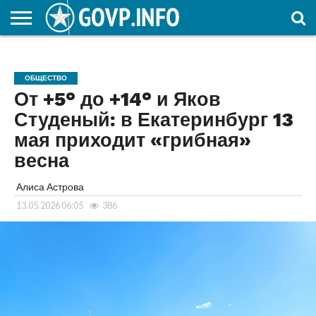
НОВОСТИ
ОБЩЕСТВО
ЭКОНОМИКА
ПОЛИТИКА
ПРОИСШЕСТВИЯ
НАУКА И
КУЛЬТУРА
ЖКХ
СПОРТ
АВТОРСКОЕ
ИНТЕРЕСНОЕ
ОБРАЗОВАНИЕ
ОБЩЕСТВО
От +5° до +14° и Яков
Студеный: в Екатеринбург 13
мая приходит «грибная»
весна
Алиса Астрова
13.05.2026 06:05
386