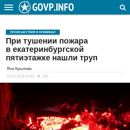
НОВОСТИ
ОБЩЕСТВО
ЭКОНОМИКА
ПОЛИТИКА
ПРОИСШЕСТВИЯ
НАУКА И
КУЛЬТУРА
ЖКХ
СПОРТ
АВТОРСКОЕ
ИНТЕРЕСНОЕ
ОБРАЗОВАНИЕ
ПРОИСШЕСТВИЯ И КРИМИНАЛ
При тушении пожара
в екатеринбургской
пятиэтажке нашли труп
Яна Крылова
13.05.2026 10:42
326