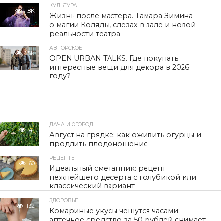
КУЛЬТУРА
1.8K
Жизнь после мастера. Тамара Зимина —
о магии Коляды, слёзах в зале и новой
реальности театра
АВТОРСКОЕ
1.5K
OPEN URBAN TALKS. Где покупать
интересные вещи для декора в 2026
году?
ДАЧА И ОГОРОД
41
Август на грядке: как оживить огурцы и
продлить плодоношение
РЕЦЕПТЫ
60
Идеальный сметанник: рецепт
нежнейшего десерта с голубикой или
классический вариант
ЗДОРОВЬЕ
132
Комариные укусы чешутся часами:
аптечное средство за 50 рублей снимает