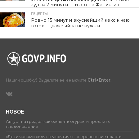
зуд за 2 минуты — и это не Фенистил
РЕЦЕПТЫ
99
Ровно 15 минут и вкуснейший кекс к чаю
готов — даже яйца не нужны
Нашли ошибку? Выделите её и нажмите
Ctrl+Enter
.
НОВОЕ
Август на грядке: как оживить огурцы и продлить
плодоношение
«Дети часами сидят в укрытиях»: свердловские власти