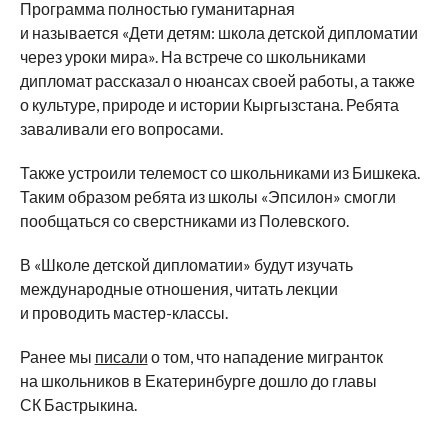
Программа полностью гуманитарная
и
называется
«
Дети детям: школа детской дипломатии
через уроки мира
»
. На
встрече со
школьниками
дипломат рассказал о
нюансах своей работы, а
также
о
культуре, природе и
истории Кыргызстана. Ребята
заваливали его вопросами.
Также устроили телемост со
школьниками из
Бишкека.
Таким образом ребята из
школы
«
Эпсилон
»
смогли
пообщаться со
сверстниками из
Полевского.
В
«
Школе детской дипломатии
»
будут изучать
международные отношения, читать лекции
и
проводить
мастер-классы
.
Ранее мы
писали
о том, что нападение мигранток
на
школьников в
Екатеринбурге дошло до
главы
СК
Бастрыкина.