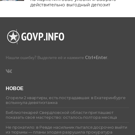
действительно выгодный депозит
Нашли ошибку? Выделите её и нажмите
Ctrl+Enter
.
НОВОЕ
Сгорели 2 квартиры, есть пострадавшая: в Екатеринбурге
вспыхнула девятиэтажка
Библиотекарей Свердловской области приглашают
показать своё мастерство: осталось полтора месяца
Не прокатило: в Ревде насильник пытался досрочно выйти
из тюрьмы — планы злодея разрушила прокуратура