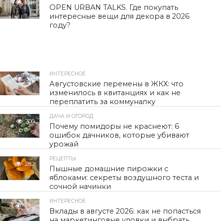
1.5K
OPEN URBAN TALKS. Где покупать
интересные вещи для декора в 2026
году?
ИНТЕРЕСНОЕ
308
Августовские перемены в ЖКХ: что
изменилось в квитанциях и как не
переплатить за коммуналку
ДАЧА И ОГОРОД
300
Почему помидоры не краснеют: 6
ошибок дачников, которые убивают
урожай
РЕЦЕПТЫ
282
Пышные домашние пирожки с
яблоками: секреты воздушного теста и
сочной начинки
ИНТЕРЕСНОЕ
452
Вклады в августе 2026: как не попасться
на маркетинговые уловки и выбрать