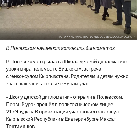
ФОТО: VK / МИНИСТЕРСТВО МИВЭС СВЕРДЛОВСКОЙ ОБЛАСТИ
В
Полевском начинают готовить дипломатов
В
Полевском открылась
«
Школа детской дипломатии
»
,
уроки мира, телемост с
Бишкеком, встреча
с
генконсулом Кыргызстана. Родителям и
детям нужно
знать, как записаться и
чему там учат.
«
Школу детской дипломатии
»
открыли
в
Полевском.
Первый урок прошёл в
политехническом лицее
21
«
Эрудит
»
. В
презентации участвовал генконсул
Кыргызской Республики в
Екатеринбурге Максат
Тентимишов.