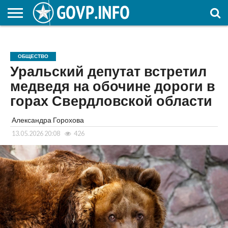
НОВОСТИ
ОБЩЕСТВО
ЭКОНОМИКА
ПОЛИТИКА
ПРОИСШЕСТВИЯ
НАУКА И
КУЛЬТУРА
ЖКХ
СПОРТ
АВТОРСКОЕ
ИНТЕРЕСНОЕ
ОБРАЗОВАНИЕ
ОБЩЕСТВО
Уральский депутат встретил
медведя на обочине дороги в
горах Свердловской области
Александра Горохова
13.05.2026 20:08
426