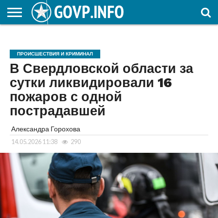
НОВОСТИ
ОБЩЕСТВО
ЭКОНОМИКА
ПОЛИТИКА
ПРОИСШЕСТВИЯ
НАУКА И
КУЛЬТУРА
ЖКХ
СПОРТ
АВТОРСКОЕ
ИНТЕРЕСНОЕ
ОБРАЗОВАНИЕ
ПРОИСШЕСТВИЯ И КРИМИНАЛ
В Свердловской области за
сутки ликвидировали 16
пожаров с одной
пострадавшей
Александра Горохова
14.05.2026 11:38
290