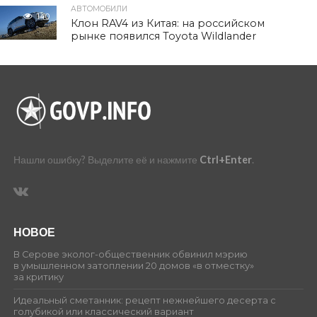
АВТОМОБИЛИ
140
Клон RAV4 из Китая: на российском
рынке появился Toyota Wildlander
Нашли ошибку? Выделите её и нажмите
Ctrl+Enter
.
НОВОЕ
В Серове эколог-общественник обвинил мэрию
в умышленном затоплении 20 домов «в отместку»
за критику
Идеальный сметанник: рецепт нежнейшего десерта с
голубикой или классический вариант