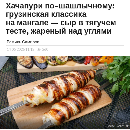
Хачапури по-шашлычному:
грузинская классика
на мангале — сыр в тягучем
тесте, жареный над углями
Рамиль Самиров
14.05.2026 11:12
260
СКРИН YOUTUBE