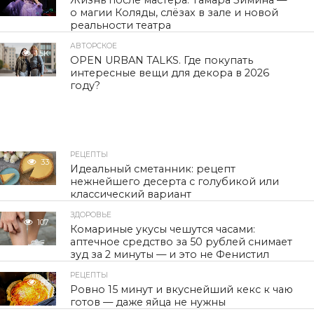
Жизнь после мастера. Тамара Зимина —
о магии Коляды, слёзах в зале и новой
реальности театра
АВТОРСКОЕ
1.5K
OPEN URBAN TALKS. Где покупать
интересные вещи для декора в 2026
году?
РЕЦЕПТЫ
33
Идеальный сметанник: рецепт
нежнейшего десерта с голубикой или
классический вариант
ЗДОРОВЬЕ
107
Комариные укусы чешутся часами:
аптечное средство за 50 рублей снимает
зуд за 2 минуты — и это не Фенистил
РЕЦЕПТЫ
83
Ровно 15 минут и вкуснейший кекс к чаю
готов — даже яйца не нужны