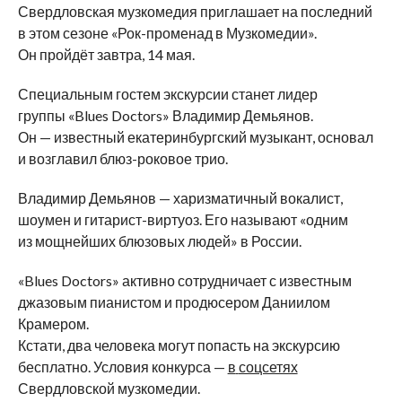
Свердловская музкомедия приглашает на
последний
в
этом сезоне
«
Рок-променад
в
Музкомедии
»
.
Он
пройдёт завтра, 14
мая.
Специальным гостем экскурсии станет лидер
группы
«
Blues Doctors
»
Владимир Демьянов.
Он
—
известный екатеринбургский музыкант, основал
и
возглавил
блюз-роковое
трио.
Владимир Демьянов
—
харизматичный вокалист,
шоумен и
гитарист-виртуоз
. Его называют
«
одним
из
мощнейших блюзовых людей
»
в
России.
«
Blues Doctors
»
активно сотрудничает с
известным
джазовым пианистом и
продюсером Даниилом
Крамером.
Кстати, два человека могут попасть на
экскурсию
бесплатно. Условия конкурса
—
в
соцсетях
Свердловской музкомедии.