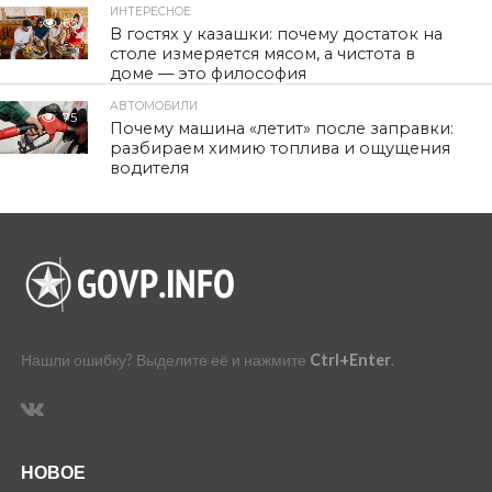
ИНТЕРЕСНОЕ
63
В гостях у казашки: почему достаток на
столе измеряется мясом, а чистота в
доме — это философия
АВТОМОБИЛИ
75
Почему машина «летит» после заправки:
разбираем химию топлива и ощущения
водителя
Нашли ошибку? Выделите её и нажмите
Ctrl+Enter
.
НОВОЕ