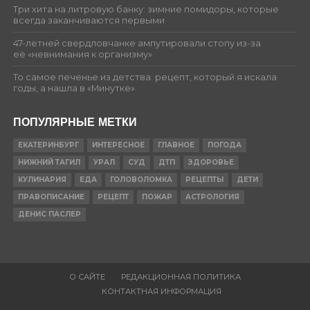
Три хита на литровую банку: зимние помидоры, которые
всегда заканчиваются первыми
47-летней свердловчанке ампутировали стопу из-за
её «невнимания к организму»
То самое печенье из детства: рецепт, который я искала
годы, а нашла в «Минутке»
ПОПУЛЯРНЫЕ МЕТКИ
ЕКАТЕРИНБУРГ
ИНТЕРЕСНОЕ
ГЛАВНОЕ
ПОГОДА
НИЖНИЙ ТАГИЛ
УРАЛ
СУД
ДТП
ЗДОРОВЬЕ
КУЛИНАРИЯ
ЕДА
ГОЛОВОЛОМКА
РЕЦЕПТЫ
ДЕТИ
ПРАВОПИСАНИЕ
РЕЦЕПТ
ПОЖАР
АСТРОЛОГИЯ
ДЕНИС ПАСЛЕР
О САЙТЕ
РЕДАКЦИОННАЯ ПОЛИТИКА
КОНТАКТНАЯ ИНФОРМАЦИЯ