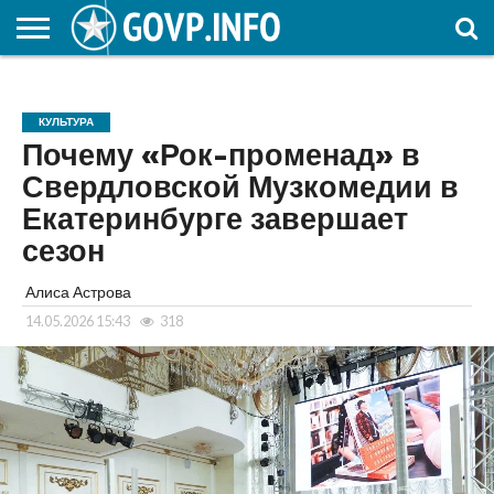
НОВОСТИ
ОБЩЕСТВО
ЭКОНОМИКА
ПОЛИТИКА
ПРОИСШЕСТВИЯ
НАУКА И
КУЛЬТУРА
ЖКХ
СПОРТ
АВТОРСКОЕ
ИНТЕРЕСНОЕ
ОБРАЗОВАНИЕ
КУЛЬТУРА
Почему «Рок-променад» в
Свердловской Музкомедии в
Екатеринбурге завершает
сезон
Алиса Астрова
14.05.2026 15:43
318