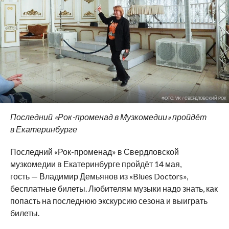
ФОТО: VK / СВЕРДЛОВСКИЙ РОК
Последний
«
Рок-променад
в
Музкомедии
»
пройдёт
в
Екатеринбурге
Последний
«
Рок-променад
»
в
Свердловской
музкомедии в
Екатеринбурге пройдёт 14
мая,
гость
—
Владимир Демьянов из
«
Blues Doctors
»
,
бесплатные билеты. Любителям музыки надо знать, как
попасть на
последнюю экскурсию сезона и
выиграть
билеты.