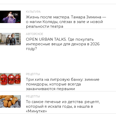
КУЛЬТУРА
1.9K
Жизнь после мастера. Тамара Зимина —
о магии Коляды, слёзах в зале и новой
реальности театра
АВТОРСКОЕ
1.5K
OPEN URBAN TALKS. Где покупать
интересные вещи для декора в 2026
году?
РЕЦЕПТЫ
33
Три хита на литровую банку: зимние
помидоры, которые всегда
заканчиваются первыми
РЕЦЕПТЫ
45
То самое печенье из детства: рецепт,
который я искала годы, а нашла в
«Минутке»