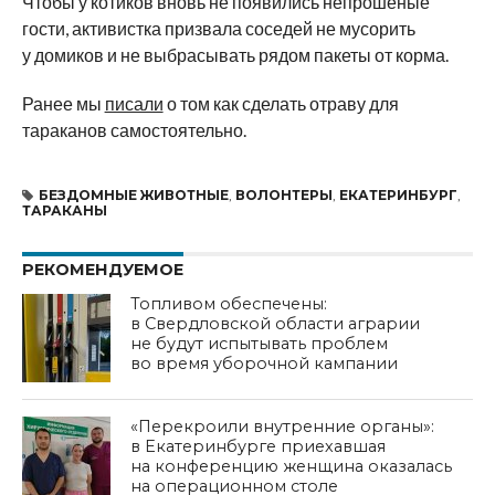
Чтобы у
котиков вновь не
появились непрошеные
гости, активистка призвала соседей не
мусорить
у
домиков и
не
выбрасывать рядом пакеты от
корма.
Ранее мы
писали
о том как сделать отраву для
тараканов самостоятельно.
БЕЗДОМНЫЕ ЖИВОТНЫЕ
,
ВОЛОНТЕРЫ
,
ЕКАТЕРИНБУРГ
,
ТАРАКАНЫ
РЕКОМЕНДУЕМОЕ
Топливом обеспечены:
в Свердловской области аграрии
не будут испытывать проблем
во время уборочной кампании
«Перекроили внутренние органы»:
в Екатеринбурге приехавшая
на конференцию женщина оказалась
на операционном столе