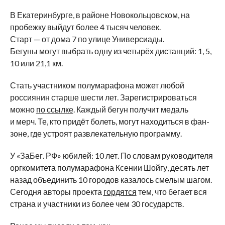
В
Екатеринбурге, в
районе Новокольцовском, на
пробежку выйдут более 4 тысяч человек.
Старт
—
от
дома 7 по
улице Универсиады.
Бегуны могут выбрать одну из
четырёх дистанций: 1, 5,
10 или 21,1
км.
Стать участником полумарафона может любой
россиянин старше шести лет. Зарегистрироваться
можно
по
ссылке
. Каждый бегун получит медаль
и
мерч. Те, кто придёт болеть, могут находиться в
фан-
зоне, где устроят
развлекательную программу.
У
«
ЗаБег.
РФ
»
юбилей: 10 лет. По
словам руководителя
оргкомитета полумарафона Ксении Шойгу, десять лет
назад объединить 10 городов казалось смелым шагом.
Сегодня авторы проекта
гордятся
тем, что бегает вся
страна и
участники из
более чем 30 государств.