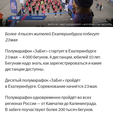
ФОТО: VK / ЗАБЕГ ЕКАТЕРИНБУРГ 3 (ФОТОГРАФ СТАС НАСОНОВ)
Более 4 тысяч жителей Екатеринбурга побегут
23
мая
Полумарафон
«
ЗаБег
»
стартует в
Екатеринбурге
23
мая
—
4
000 бегунов, 4 дистанции, юбилей 10 лет.
Бегунам надо знать, как зарегистрироваться и
какие
дистанции доступны.
Десятый полумарафон
«
ЗаБег
»
пройдёт
в
Екатеринбурге. Соревнование начнётся 23
мая.
Полумарафон одновременно пройдёт во
всех
регионах России
—
от
Камчатки до
Калининграда.
В
забеге поучаствуют более 200 тысяч бегунов.