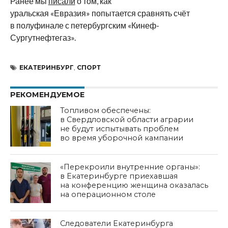
Ранее мы
писали
о том, как
уральская
«
Евразия
»
попытается сравнять счёт
в
полуфинале с
петербургским
«
Кинеф-
Сургутнефтегаз
».
ЕКАТЕРИНБУРГ
,
СПОРТ
РЕКОМЕНДУЕМОЕ
Топливом обеспечены:
в Свердловской области аграрии
не будут испытывать проблем
во время уборочной кампании
«Перекроили внутренние органы»:
в Екатеринбурге приехавшая
на конференцию женщина оказалась
на операционном столе
Следователи Екатеринбурга