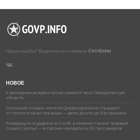
Нашли ошибку? Выделите её и нажмите
Ctrl+Enter
.
НОВОЕ
К выходным дожди и грозы захватят всю Свердловскую
область
Сплошной осадок: жители Среднеуральска страдают
от плохого качества воды — дело дошло до Бастрыкина
Развернуло и ударило в столб: в Нижнем Тагиле трамвай
сошёл с рельс — в салоне находилось 30 пассажиров