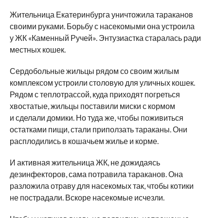
Жительница Екатеринбурга уничтожила тараканов
своими руками. Борьбу с
насекомыми она устроила
у
ЖК
«
Каменный Ручей
»
. Энтузиастка старалась ради
местных кошек.
Сердобольные жильцы рядом со
своим жилым
комплексом устроили столовую для уличных кошек.
Рядом с
теплотрассой, куда приходят погреться
хвостатые, жильцы поставили миски с
кормом
и
сделали домики. Но
туда
же, чтобы поживиться
остатками пищи, стали приползать тараканы. Они
расплодились в
кошачьем жилье и
корме.
И
активная жительница ЖК, не
дожидаясь
дезинфекторов, сама потравила тараканов. Она
разложила отраву для насекомых так, чтобы котики
не
пострадали. Вскоре насекомые исчезли.