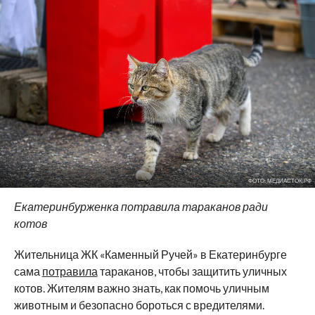
ФОТО: МЕДИАСТОК.РФ
Екатеринбурженка потравила тараканов ради
котов
Жительница ЖК
«
Каменный Ручей
»
в
Екатеринбурге
сама
потравила
тараканов, чтобы защитить уличных
котов. Жителям важно знать, как помочь уличным
животным и
безопасно
бороться с
вредителями.