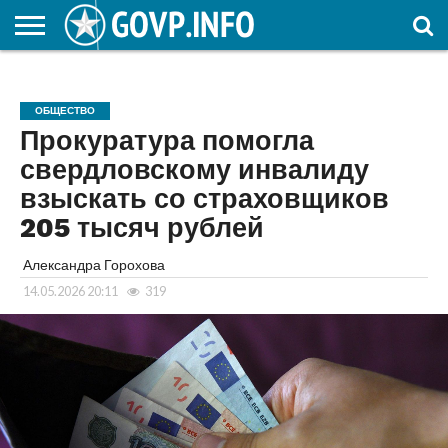
НОВОСТИ
ОБЩЕСТВО
ЭКОНОМИКА
ПОЛИТИКА
ПРОИСШЕСТВИЯ
НАУКА И
КУЛЬТУРА
ЖКХ
СПОРТ
АВТОРСКОЕ
ИНТЕРЕСНОЕ
ОБРАЗОВАНИЕ
ОБЩЕСТВО
Прокуратура помогла
свердловскому инвалиду
взыскать со страховщиков
205 тысяч рублей
Александра Горохова
14.05.2026 20:11
319