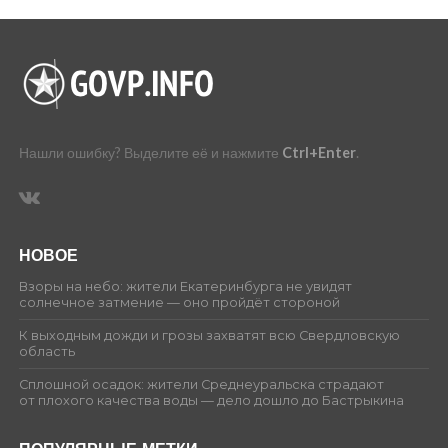
Нашли ошибку? Выделите её и нажмите
Ctrl+Enter
.
НОВОЕ
Взоры на небо: жители Екатеринбурга не увидят
солнечное затмение — оно пройдёт стороной
К выходным дожди и грозы захватят всю Свердловскую
область
Сплошной осадок: жители Среднеуральска страдают
от плохого качества воды — дело дошло до Бастрыкина