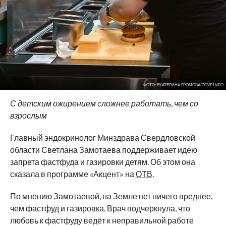
ФОТО: ЕКАТЕРИНА ГРОМОВА/GOVP.INFO
С детским ожирением сложнее работать, чем со
взрослым
Главный эндокринолог Минздрава Свердловской
области Светлана Замотаева поддерживает идею
запрета фастфуда и газировки детям. Об этом она
сказала в программе «Акцент» на
ОТВ
.
По мнению Замотаевой, на Земле нет ничего вреднее,
чем фастфуд и газировка. Врач подчеркнула, что
любовь к фастфуду ведёт к неправильной работе