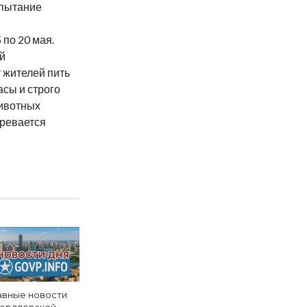
спытание
 по 20 мая.
й
жителей пить
асы и строго
животных
гревается
авные новости