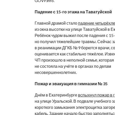
GOVP.info.
Падение с 15-го этажа на Таватуйской
Главной драмой стало
падение четырёхле
из окна высотки на улице Таватуйской в Е
Ребёнок чудом выжил после падения с 15-
но получил тяжелейшие травмы. Сейчас за
в реанимации ДГКБ № 9 борются врачи, с
оценивается как стабильно тяжёлое. Извес
ЧП произошло в неполной семье, которая 
не состояла на учёте в органах по делам
несовершеннолетних.
Пожар и эвакуация в гимназии № 35
Днём в Екатеринбурге
вспыхнул пожар в 
на улице Уральской. В подвале учебного з
короткого замыкания электрощитка загор
кабель. Здание начало быстро заполнять