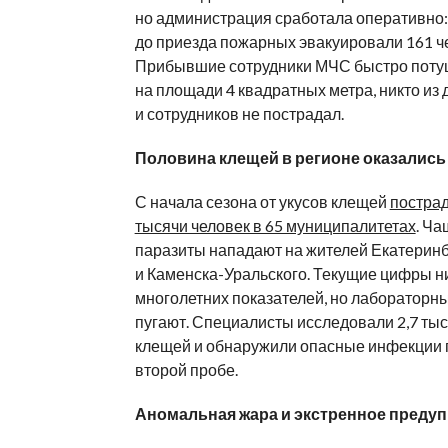
но администрация сработала оперативно
до приезда пожарных эвакуировали 161 ч
Прибывшие сотрудники МЧС быстро поту
на площади 4 квадратных метра, никто из 
и сотрудников не пострадал.
Половина клещей в регионе оказалис
С начала сезона от укусов клещей
пострад
тысячи человек в 65 муниципалитетах
. Ча
паразиты нападают на жителей Екатерин
и Каменска-Уральского. Текущие цифры н
многолетних показателей, но лабораторн
пугают. Специалисты исследовали 2,7 ты
клещей и обнаружили опасные инфекции 
второй пробе.
Аномальная жара и экстренное преду