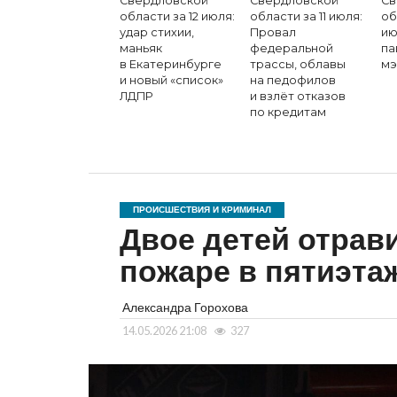
Свердловской
Свердловской
Св
области за 12 июля:
области за 11 июля:
об
удар стихии,
Провал
ию
маньяк
федеральной
па
в Екатеринбурге
трассы, облавы
мэ
и новый «список»
на педофилов
ЛДПР
и взлёт отказов
по кредитам
ПРОИСШЕСТВИЯ И КРИМИНАЛ
Двое детей отрав
пожаре в пятиэта
Александра Горохова
14.05.2026 21:08
327