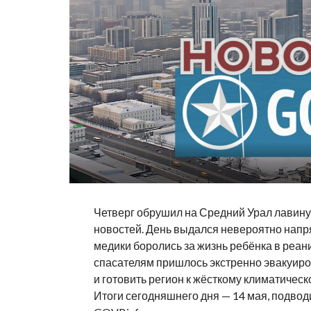
Четверг обрушил на Средний Урал лавин
новостей. День выдался невероятно нап
медики боролись за жизнь ребёнка в реан
спасателям пришлось экстренно эвакуиро
и готовить регион к жёсткому климатичес
Итоги сегодняшнего дня — 14 мая, подвод