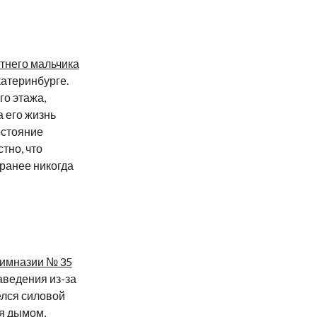
тнего мальчика
катеринбурге.
го этажа,
 его жизнь
остояние
тно, что
ранее никогда
гимназии № 35
аведения из-за
елся силовой
ся дымом,