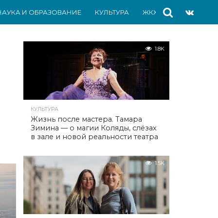
НАУКА И ОБРАЗОВАНИЕ
КУЛЬТУРА
ЖКХ
СПОРТ
АВ
1.8K
КУЛЬТУРА
Жизнь после мастера. Тамара
Зимина — о магии Коляды, слёзах
в зале и новой реальности театра
1.5K