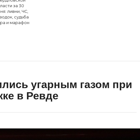
ердловской
ласти за 30
ня: ливни, ЧС,
водок, судьба
ра и марафон
ились угарным газом при
жке в Ревде