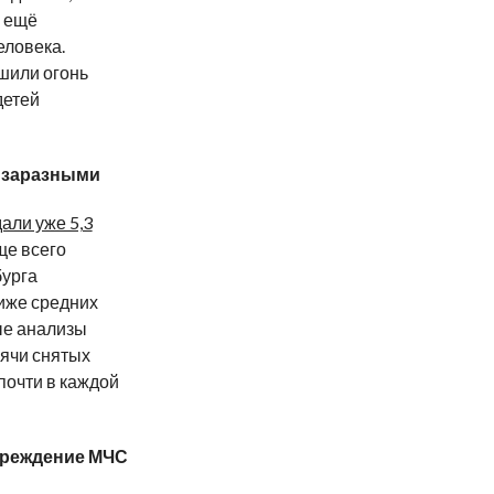
: ещё
еловека.
шили огонь
детей
ь заразными
али уже 5,3
ще всего
бурга
иже средних
ые анализы
сячи снятых
почти в каждой
преждение МЧС