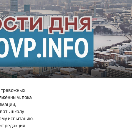
у тревожных
ряжённым: пока
имации,
вать школу
кому испытанию.
ит редакция